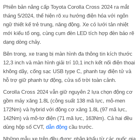
Phiên bản nâng cấp Toyota Corolla Cross 2024 ra mắt
tháng 5/2024, thể hiện rõ xu hướng điện hóa với ngôn
ngữ thiết kế trẻ trung, năng động. Xe có lưới tản nhiệt
mới kiểu tổ ong, cùng cụm đèn LED tích hợp đèn báo rẽ
dạng dòng chảy.
Bên trong, xe trang bị màn hình đa thông tin kích thước
12,3 inch và màn hình giải trí 10,1 inch kết nối điện thoại
không dây, cổng sạc USB type C, phanh tay điện tử và
hỗ trợ giữ phanh tự động, cửa sổ trời toàn cảnh.
Corolla Cross 2024 vẫn giữ nguyên 2 lựa chọn động cơ
gồm máy xăng 1.8L (công suất 138 mã lực, mô-men
172Nm) và hybrid với động cơ xăng 1.8L (97 mã lực,
142Nm) và mô-tơ điện (71 mã lực, 163Nm). Cả hai đều
dùng hộp số CVT,
dẫn động
cầu trước.
Những mẫu xe trên đều được nhập khẩu từ các quốc gia