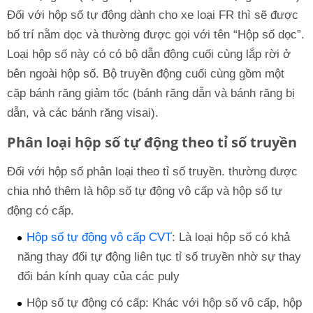
Đối với hộp số tự động dành cho xe loại FR thì sẽ được
bố trí nằm dọc và thường được gọi với tên “Hộp số dọc”.
Loại hộp số này có có bộ dẫn động cuối cùng lắp rời ở
bên ngoài hộp số. Bộ truyền động cuối cùng gồm một
cặp bánh răng giảm tốc (bánh răng dẫn và bánh răng bị
dẫn, và các bánh răng visai).
Phân loại hộp số tự động theo tỉ số truyền
Đối với hộp số phân loại theo tỉ số truyền. thường được
chia nhỏ thêm là hộp số tự động vô cấp và hộp số tự
động có cấp.
Hộp số tự động vô cấp CVT
: Là loại hộp số có khả
năng thay đổi tự động liên tục tỉ số truyền nhờ sự thay
đổi bán kính quay của các puly
Hộp số tự động có cấp: Khác với hộp số vô cấp, hộp