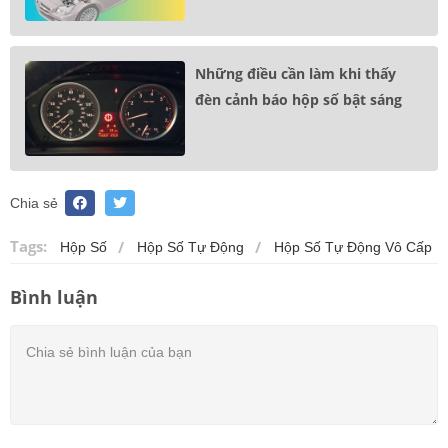
Những điều cần làm khi thấy
đèn cảnh báo hộp số bật sáng
Chia sẻ
Tags:
Hộp Số
Hộp Số Tự Động
Hộp Số Tự Động Vô Cấp
Bình luận