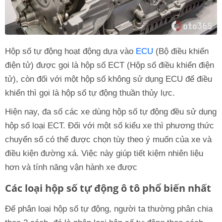
Hộp số tự động hoạt động dựa vào
ECU
(Bộ điều khiển
điện tử) được gọi là hộp số ECT (Hộp số điều khiển điện
tử), còn đối với một hộp số không sử dụng ECU để điều
khiển thì gọi là hộp số tự động thuần thủy lực.
Hiện nay, đa số các xe dùng hộp số tự động đều sử dụng
hộp số loại ECT. Đối với một số kiểu xe thì phương thức
chuyển số có thể được chọn tùy theo ý muốn của xe và
điều kiện đường xá. Việc này giúp tiết kiệm nhiên liệu
hơn và tính năng vận hành xe được
Các loại hộp số tự động ô tô phổ biến nhất
Để phân loại hộp số tự động, người ta thường phân chia