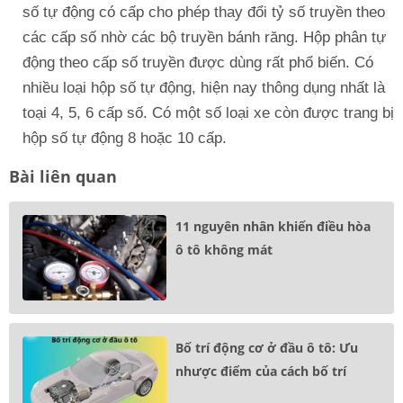
số tự động có cấp cho phép thay đổi tỷ số truyền theo
các cấp số nhờ các bộ truyền bánh răng. Hộp phân tự
động theo cấp số truyền được dùng rất phổ biến. Có
nhiều loại hộp số tự động, hiện nay thông dụng nhất là
toại 4, 5, 6 cấp số. Có một số loại xe còn được trang bị
hộp số tự động 8 hoặc 10 cấp.
Bài liên quan
11 nguyên nhân khiến điều hòa
ô tô không mát
Bố trí động cơ ở đầu ô tô: Ưu
nhược điểm của cách bố trí