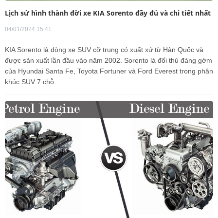
Lịch sử hình thành đời xe KIA Sorento đầy đủ và chi tiết nhất
04/01/2024 15:41
KIA Sorento là dòng xe SUV cỡ trung có xuất xứ từ Hàn Quốc và
được sản xuất lần đầu vào năm 2002. Sorento là đối thủ đáng gờm
của Hyundai Santa Fe, Toyota Fortuner và Ford Everest trong phân
khúc SUV 7 chỗ.