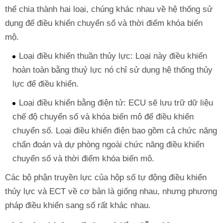
thể chia thành hai loại, chúng khác nhau về hệ thống sử
dụng để điều khiển chuyển số và thời điểm khóa biển
mộ.
Loại điều khiển thuần thủy lực: Loại này điều khiển
hoàn toàn bằng thuỷ lực nó chỉ sử dụng hệ thống thủy
lực để điều khiển.
Loại điều khiển bằng điện tử: ECU sẽ lưu trữ dữ liệu
chế độ chuyển số và khóa biến mô để điều khiển
chuyển số. Loại điều khiển điện bao gồm cả chức năng
chẩn đoán và dự phòng ngoài chức năng điều khiển
chuyển số và thời điểm khóa biến mô.
Các bộ phận truyền lực của hộp số tự động điều khiển
thủy lực và ECT về cơ bản là giống nhau, nhưng phương
pháp điều khiển sang số rất khác nhau.