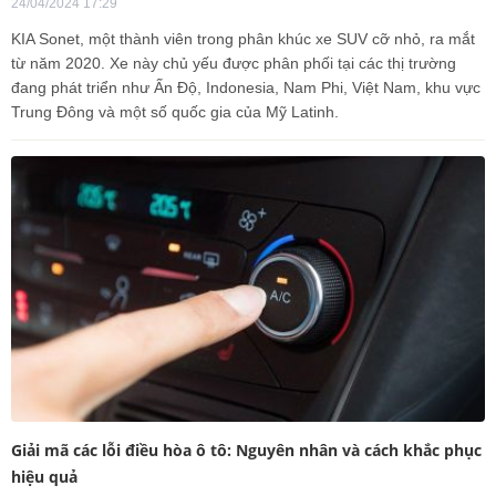
24/04/2024 17:29
KIA Sonet, một thành viên trong phân khúc xe SUV cỡ nhỏ, ra mắt
từ năm 2020. Xe này chủ yếu được phân phối tại các thị trường
đang phát triển như Ấn Độ, Indonesia, Nam Phi, Việt Nam, khu vực
Trung Đông và một số quốc gia của Mỹ Latinh.
Giải mã các lỗi điều hòa ô tô: Nguyên nhân và cách khắc phục
hiệu quả