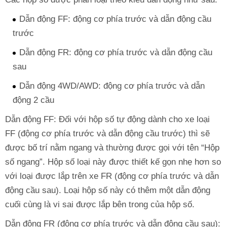
Dẫn động FF: động cơ phía trước và dẫn động cầu
trước
Dẫn động FR: động cơ phía trước và dẫn động cầu
sau
Dẫn động 4WD/AWD: động cơ phía trước và dẫn
động 2 cầu
Dẫn động FF: Đối với hộp số tự động dành cho xe loại
FF (động cơ phía trước và dẫn động cầu trước) thì sẽ
được bố trí nằm ngang và thường được gọi với tên “Hộp
số ngang”. Hộp số loại này được thiết kế gọn nhẹ hơn so
với loại được lắp trên xe FR (động cơ phía trước và dẫn
động cầu sau). Loại hộp số này có thêm một dẫn động
cuối cùng là vi sai được lắp bên trong của hộp số.
Dẫn động FR (động cơ phía trước và dẫn động cầu sau):