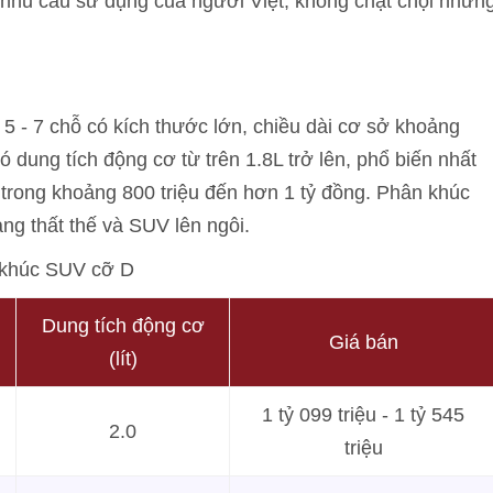
 nhu cầu sử dụng của người Việt, không chật chội nhưn
 - 7 chỗ có kích thước lớn, chiều dài cơ sở khoảng
dung tích động cơ từ trên 1.8L trở lên, phổ biến nhất
 trong khoảng 800 triệu đến hơn 1 tỷ đồng. Phân khúc
g thất thế và SUV lên ngôi.
 khúc SUV cỡ D
Dung tích động cơ
Giá bán
(lít)
1 tỷ 099 triệu - 1 tỷ 545
2.0
triệu