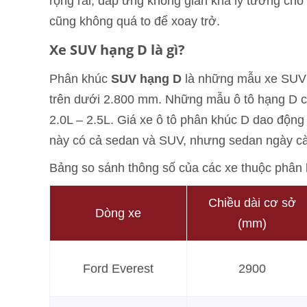
rộng rãi, đáp ứng không gian khá lý tưởng cho
cũng không quá to để xoay trở.
Xe SUV hạng D là gì?
Phân khúc
SUV hạng D
là những mẫu xe SUV 5
trên dưới 2.800 mm. Những mẫu ô tô hạng D có 
2.0L – 2.5L. Giá xe ô tô phân khúc D dao động
này có cả sedan và SUV, nhưng sedan ngày càn
Bảng so sánh thông số của các xe thuộc phân
Chiều dài cơ sở
Dòng xe
(mm)
Ford Everest
2900