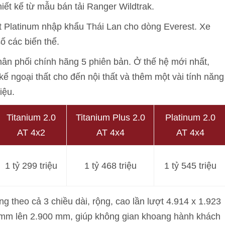
ết kế từ mẫu bán tải Ranger Wildtrak.
t Platinum nhập khẩu Thái Lan cho dòng Everest. Xe
số các biến thể.
ân phối chính hãng 5 phiên bản. Ở thế hệ mới nhất,
kế ngoại thất cho đến nội thất và thêm một vài tính năng
iệu.
Titanium 2.0
Titanium Plus 2.0
Platinum 2.0
AT 4x2
AT 4x4
AT 4x4
1 tỷ 299 triệu
1 tỷ 468 triệu
1 tỷ 545 triệu
g theo cả 3 chiều dài, rộng, cao lần lượt 4.914 x 1.923
0 mm lên 2.900 mm, giúp không gian khoang hành khách