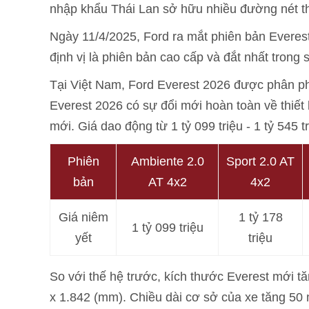
nhập khẩu Thái Lan sở hữu nhiều đường nét thi
Ngày 11/4/2025, Ford ra mắt phiên bản Everes
định vị là phiên bản cao cấp và đắt nhất trong 
Tại Việt Nam, Ford Everest 2026 được phân ph
Everest 2026 có sự đổi mới hoàn toàn về thiết 
mới. Giá dao động từ 1 tỷ 099 triệu - 1 tỷ 545 tr
Phiên
Ambiente 2.0
Sport 2.0 AT
bản
AT 4x2
4x2
Giá niêm
1 tỷ 178
1 tỷ 099 triệu
yết
triệu
So với thế hệ trước, kích thước Everest mới tăn
x 1.842 (mm). Chiều dài cơ sở của xe tăng 5