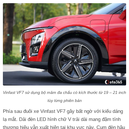
Vinfast VF7 sử dụng bộ mâm đa chấu có kích thước từ 19 – 21 inch
tùy từng phiên bản
Phía sau đuôi xe Vinfast VF7 gây bất ngờ với kiểu dáng
lạ mắt. Dải đèn LED hình chữ V trải dài mang đậm tính
thương hiệu vẫn xuất hiện tại khu vực này. Cụm đèn hậu