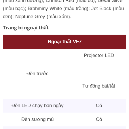
(màu xanh dương); Crimson Red (màu đỏ); Desat Silver
(màu bạc); Brahminy White (màu trắng); Jet Black (màu
đen); Neptune Grey (màu xám).
Trang bị ngoại thất
Ngoại thất VF7
Projector LED
Đèn trước
Tự động bật/tắt
Đèn LED chạy ban ngày
Có
Đèn sương mù
Có