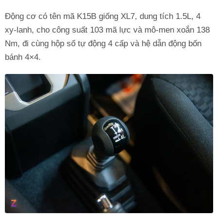
Động cơ có tên mã K15B giống XL7, dung tích 1.5L, 4
xy-lanh, cho công suất 103 mã lực và mô-men xoắn 138
Nm, đi cùng hộp số tự động 4 cấp và hệ dẫn động bốn
bánh 4×4.