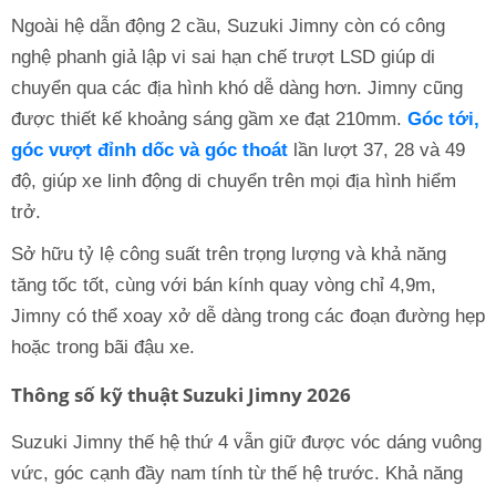
Ngoài hệ dẫn động 2 cầu, Suzuki Jimny còn có công
nghệ phanh giả lập vi sai hạn chế trượt LSD giúp di
chuyển qua các địa hình khó dễ dàng hơn. Jimny cũng
được thiết kế khoảng sáng gầm xe đạt 210mm.
Góc tới,
góc vượt đỉnh dốc và góc thoát
lần lượt 37, 28 và 49
độ, giúp xe linh động di chuyển trên mọi địa hình hiểm
trở.
Sở hữu tỷ lệ công suất trên trọng lượng và khả năng
tăng tốc tốt, cùng với bán kính quay vòng chỉ 4,9m,
Jimny có thể xoay xở dễ dàng trong các đoạn đường hẹp
hoặc trong bãi đậu xe.
Thông số kỹ thuật Suzuki Jimny 2026
Suzuki Jimny thế hệ thứ 4 vẫn giữ được vóc dáng vuông
vức, góc cạnh đầy nam tính từ thế hệ trước. Khả năng