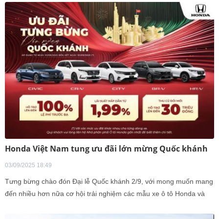
Honda Việt Nam tung ưu đãi lớn mừng Quốc khánh
03/09/2025 18:49
Tưng bừng chào đón Đại lễ Quốc khánh 2/9, với mong muốn mang
đến nhiều hơn nữa cơ hội trải nghiệm các mẫu xe ô tô Honda và
tận hưởng những khoảnh khắc du ngoạn tuyệt vời cho Khách
hàng, Honda Việt Nam (HVN) phối hợp cùng hệ thống Nhà Phân