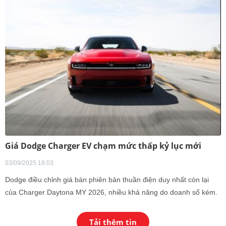
phối triển khai chương trình khuyến mại hấp dẫn cho các dòng xe ô
tô Honda từ ngày 01 tháng 09 năm 2025 đến hết ngày 30 tháng 9
năm 2025.
Giá Dodge Charger EV chạm mức thấp kỷ lục mới
03/09/2025 18:03
Dodge điều chỉnh giá bán phiên bản thuần điện duy nhất còn lại
của Charger Daytona MY 2026, nhiều khả năng do doanh số kém.
Tải thêm tin