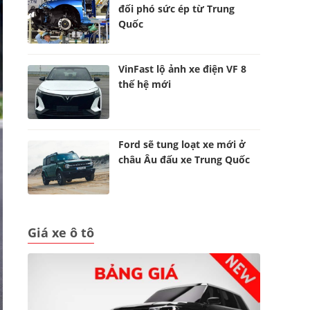
đối phó sức ép từ Trung
Quốc
VinFast lộ ảnh xe điện VF 8
thế hệ mới
Ford sẽ tung loạt xe mới ở
châu Âu đấu xe Trung Quốc
Giá xe ô tô