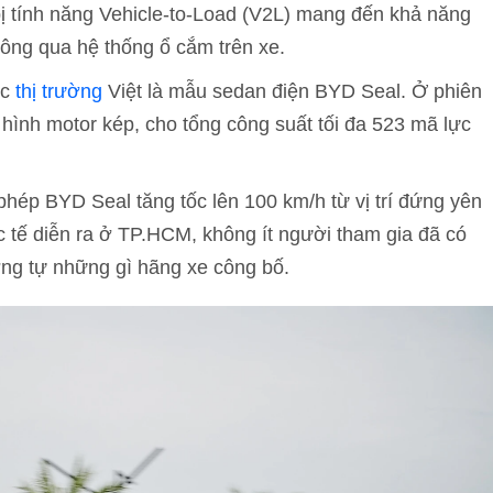
ị tính năng Vehicle-to-Load (V2L) mang đến khả năng
hông qua hệ thống ổ cắm trên xe.
ục
thị trường
Việt là mẫu sedan điện BYD Seal. Ở phiên
hình motor kép, cho tổng công suất tối đa 523 mã lực
phép BYD Seal tăng tốc lên 100 km/h từ vị trí đứng yên
ực tế diễn ra ở TP.HCM, không ít người tham gia đã có
ng tự những gì hãng xe công bố.