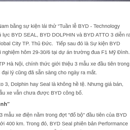
Nam bằng sự kiện lái thử “Tuần lễ BYD - Technology
chủ lực BYD SEAL, BYD DOLPHIN và BYD ATTO 3 diễn r
lobal City TP. Thủ Đức. Tiếp sau đó là Sự kiện BYD
ải nghiệm hôm 29-30/6 tại dự án trường đua F1 Mỹ Đình.
P Hà Nội, chính thức giới thiệu 3 mẫu xe đầu tiên trong
 đại lý cũng đã sẵn sàng cho ngày ra mắt.
o 3, Dolphin hay Seal là không hề tệ. Nhưng giá bán,
 mẫu xe vẫn chưa được BYD công bố.
inh”
3 mẫu xe điện nằm trong đợt "đổ bộ" đầu tiên của BYD
ưới 400 km. Trong đó, BYD Seal phiên bản Performance