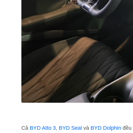
Cả
BYD Atto 3
,
BYD Seal
và
BYD Dolphin
đều 