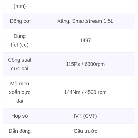
(mm)
Động cơ
Xăng, Smartstream 1.5L
Dung
1497
tích(cc)
Công suất
115Ps / 6300rpm
cực đại
Mô-men
xoắn cực
144Nm / 4500 rpm
đại
Hộp số
IVT (CVT)
Dẫn động
Cầu trước