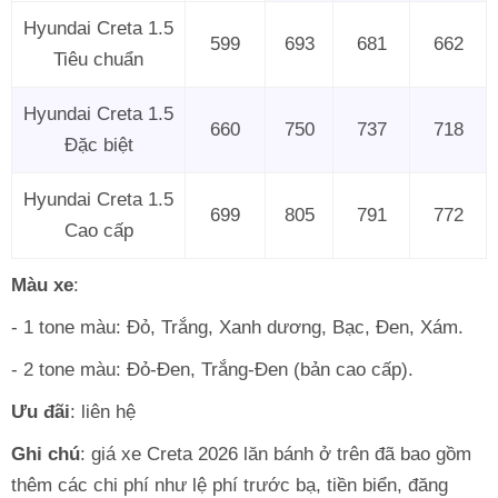
Hyundai Creta 1.5
599
693
681
662
Tiêu chuẩn
Hyundai Creta 1.5
660
750
737
718
Đặc biệt
Hyundai Creta 1.5
699
805
791
772
Cao cấp
Màu xe
:
- 1 tone màu: Đỏ, Trắng, Xanh dương, Bạc, Đen, Xám.
- 2 tone màu: Đỏ-Đen, Trắng-Đen (bản cao cấp).
Ưu đãi
: liên hệ
Ghi chú
: giá xe Creta 2026 lăn bánh ở trên đã bao gồm
thêm các chi phí như lệ phí trước bạ, tiền biển, đăng