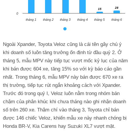
28
15
28
15
0
tháng 1
tháng 2
tháng 3
tháng 4
tháng 5
tháng 6
Ngoài Xpander, Toyota Veloz cũng là cái tên gây chú ý
khi doanh số luôn tăng trưởng ổn định từ đầu quý 2. Ở
tháng 5, mẫu MPV này tiếp tục vượt mốc kỷ lục của năm
khi bán được 604 xe, tăng 15% so với kỳ báo cáo gần
nhất. Trong tháng 6, mẫu MPV này bán được 670 xe ra
thị trường, tiếp tục rút ngắn khoảng cách với Xpander.
Trước đó trong quý I, Veloz luôn nằm trong nhóm bán
chậm của phân khúc khi chưa tháng nào ghi nhận doanh
số trên 260 xe. Thậm chí vào tháng 3, Toyota chỉ bán
được 146 chiếc Veloz, khiến mẫu xe này nhanh chóng bị
Honda BR-V, Kia Carens hay Suzuki XL7 vượt mặt.