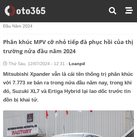
Trang Chủ
Tin Xe
Phân Khúc MPV Cỡ Nhỏ Tiếp Đà Phục Hồi Của Thị Trường Nửa
Đầu Năm 2024
Phân khúc MPV cỡ nhỏ tiếp đà phục hồi của thị
trường nửa đầu năm 2024
Thứ Sáu, 12/07/2024 - 12:31 -
Loanpd
Mitsubishi Xpander vẫn là cái tên thống trị phân khúc
với 7.773 xe bán ra trong nửa đầu năm nay, trong khi
đó, Suzuki XL7 và Ertiga Hybrid lại lao dốc trước tin
đồn bị khai tử.