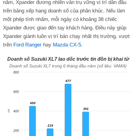
năm, Xpander đương nhiên vẫn trụ vững vị trí dẫn đầu
trên bảng xếp hạng doanh số của phân khúc. Nếu làm
một phép tính nhẩm, mỗi ngày có khoảng 38 chiếc
Xpander được giao đến tay khách hàng. Điều này giúp
Xpander giành luôn vị trí bán chạy nhất thị trường, vượt
trên
Ford Ranger
hay
Mazda CX-5
.
Doanh số Suzuki XL7 lao dốc trước tin đồn bị khai tử
Doanh số Suzuki XL7 trong 6 tháng đầu năm (số liệu: VAMA)
800
677
677
600
450
450
391
391
xe
400
219
219
200