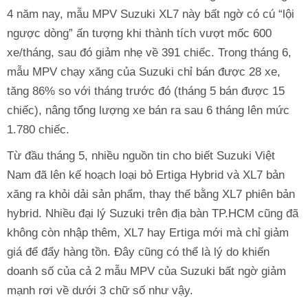
4 năm nay, mẫu MPV Suzuki XL7 này bất ngờ có cú “lội
ngược dòng” ấn tượng khi thành tích vượt mốc 600
xe/tháng, sau đó giảm nhẹ về 391 chiếc. Trong tháng 6,
mẫu MPV chạy xăng của Suzuki chỉ bán được 28 xe,
tăng 86% so với tháng trước đó (tháng 5 bán được 15
chiếc), nâng tổng lượng xe bán ra sau 6 tháng lên mức
1.780 chiếc.
Từ đầu tháng 5, nhiều nguồn tin cho biết Suzuki Việt
Nam đã lên kế hoạch loại bỏ Ertiga Hybrid và XL7 bản
xăng ra khỏi dải sản phẩm, thay thế bằng XL7 phiên bản
hybrid. Nhiều đại lý Suzuki trên địa bàn TP.HCM cũng đã
không còn nhập thêm, XL7 hay Ertiga mới mà chỉ giảm
giá để đẩy hàng tồn. Đây cũng có thể là lý do khiến
doanh số của cả 2 mẫu MPV của Suzuki bất ngờ giảm
mạnh rơi về dưới 3 chữ số như vậy.