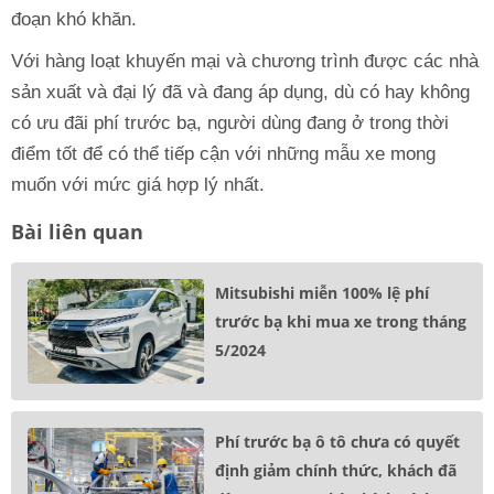
đoạn khó khăn.
Với hàng loạt khuyến mại và chương trình được các nhà
sản xuất và đại lý đã và đang áp dụng, dù có hay không
có ưu đãi phí trước bạ, người dùng đang ở trong thời
điểm tốt để có thể tiếp cận với những mẫu xe mong
muốn với mức giá hợp lý nhất.
Bài liên quan
Mitsubishi miễn 100% lệ phí
trước bạ khi mua xe trong tháng
5/2024
Phí trước bạ ô tô chưa có quyết
định giảm chính thức, khách đã