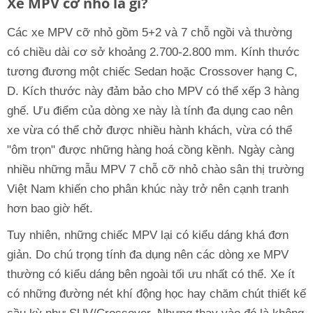
Xe MPV cỡ nhỏ là gì?
Các xe MPV cỡ nhỏ gồm 5+2 và 7 chỗ ngồi và thường
có chiều dài cơ sở khoảng 2.700-2.800 mm. Kính thước
tương đương một chiếc Sedan hoặc Crossover hạng C,
D. Kích thước này đảm bảo cho MPV có thể xếp 3 hàng
ghế. Ưu điểm của dòng xe này là tính đa dụng cao nên
xe vừa có thể chở được nhiều hành khách, vừa có thể
"ôm trọn" được những hàng hoá cồng kềnh. Ngày càng
nhiều những mẫu MPV 7 chỗ cỡ nhỏ chào sân thị trường
Việt Nam khiến cho phân khúc này trở nên cạnh tranh
hơn bao giờ hết.
Tuy nhiên, những chiếc MPV lại có kiểu dáng khá đơn
giản. Do chú trọng tính đa dụng nên các dòng xe MPV
thường có kiểu dáng bên ngoài tối ưu nhất có thể. Xe ít
có những đường nét khí động học hay chăm chút thiết kế