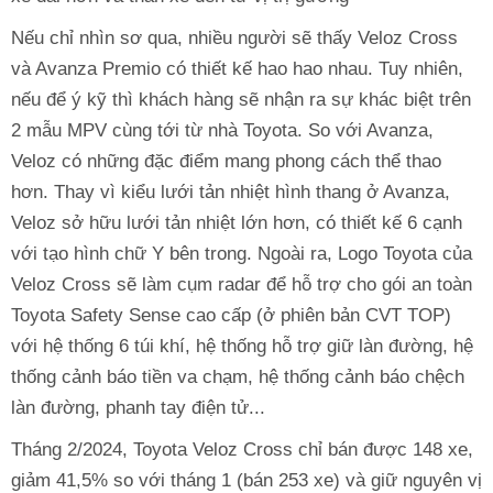
Nếu chỉ nhìn sơ qua, nhiều người sẽ thấy Veloz Cross
và Avanza Premio có thiết kế hao hao nhau. Tuy nhiên,
nếu để ý kỹ thì khách hàng sẽ nhận ra sự khác biệt trên
2 mẫu MPV cùng tới từ nhà Toyota. So với Avanza,
Veloz có những đặc điểm mang phong cách thể thao
hơn. Thay vì kiểu lưới tản nhiệt hình thang ở Avanza,
Veloz sở hữu lưới tản nhiệt lớn hơn, có thiết kế 6 cạnh
với tạo hình chữ Y bên trong. Ngoài ra, Logo Toyota của
Veloz Cross sẽ làm cụm radar để hỗ trợ cho gói an toàn
Toyota Safety Sense cao cấp (ở phiên bản CVT TOP)
với hệ thống 6 túi khí, hệ thống hỗ trợ giữ làn đường, hệ
thống cảnh báo tiền va chạm, hệ thống cảnh báo chệch
làn đường, phanh tay điện tử...
Tháng 2/2024, Toyota Veloz Cross chỉ bán được 148 xe,
giảm 41,5% so với tháng 1 (bán 253 xe) và giữ nguyên vị