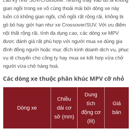
cầu kỳ như SUV/Crossover. Nhưng thay vào đó là không
gian ngồi trong xe vô cùng thoải mái bởi dòng xe này
luôn có không gian ngồi, chỗ ngồi rất rộng rãi, không bị
gò bó hay giới hạn như xe Crossover/SUV. Với ưu điểm
nội thất rộng rãi, tính đa dụng cao, các dòng xe MPV
được đánh giá rất phù hợp với người mua xe dùng gia
đình đông người hoặc mục đích kinh doanh dịch vụ, phục
vụ di chuyển cho công ty hay mua xe kết hợp vừa chở
người vừa chở hàng hoá.
Các dòng xe thuộc phân khúc MPV cỡ nhỏ
Dung
Chiều
tích
Giá
Dòng xe
dài cơ
động cơ
bán
sở (mm)
(lít)