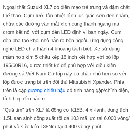
Ngoại thất Suzuki XL7 có diện mạo trẻ trung và đậm chất
thể thao. Cụm lưới tản nhiệt hình lục giác sơn đen nhám,
chứa các đường vân mắt xích cùng thanh ngang mạ
crom kết nối với cụm đèn LED định vị ban ngày. Cụm
đèn pha tạo khối nhô hẳn ra bên ngoài, ứng dụng công
nghệ LED chia thành 4 khoang tách biệt. Xe sử dụng
mâm hợp kim 5 chấu kép 16 inch kết hợp với bộ lốp
195/60R16, được thiết kế để phù hợp với điều kiện
đường sá Việt Nam Cỡ lốp này có phần nhỏ hơn so với
lốp được trang bị trên đối thủ Mitsubishi Xpander. Phía
trên là cặp
gương chiếu hậu
có tính năng gập/chỉnh điện,
tích hợp đèn báo rẽ.
“Quả tim” trên XL7 là động cơ K15B, 4 xi-lanh, dung tích
1.5L sản sinh công suất tối đa 103 mã lực tại 6.000 vòng/
phút và sức kéo 138Nm tại 4.400 vòng/ phút.