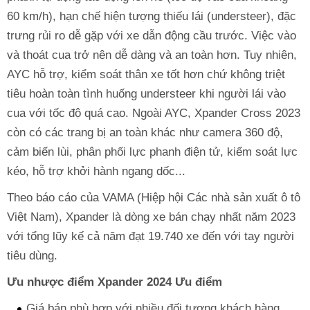
60 km/h), hạn chế hiện tượng thiếu lái (understeer), đặc
trưng rủi ro dễ gặp với xe dẫn động cầu trước. Việc vào
và thoát cua trở nên dễ dàng và an toàn hơn. Tuy nhiên,
AYC hỗ trợ, kiểm soát thân xe tốt hơn chứ không triệt
tiêu hoàn toàn tình huống understeer khi người lái vào
cua với tốc độ quá cao. Ngoài AYC, Xpander Cross 2023
còn có các trang bị an toàn khác như camera 360 độ,
cảm biến lùi, phân phối lực phanh điện tử, kiểm soát lực
kéo, hỗ trợ khởi hành ngang dốc...
Theo báo cáo của VAMA (Hiệp hội Các nhà sản xuất ô tô
Việt Nam), Xpander là dòng xe bán chạy nhất năm 2023
với tổng lũy kế cả năm đạt 19.740 xe đến với tay người
tiêu dùng.
Ưu nhược điểm Xpander 2024
Ưu điểm
Giá bán phù hợp với nhiều đối tượng khách hàng