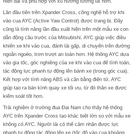
hiện đại và phù hợp với xu hướng tương lai hơn.
Lần đầu tiên trên Xpander Cross, công nghệ hỗ trợ khi
vào cua AYC (Active Yaw Control) được trang bị. Đây
cũng là tính năng lần đầu xuất hiện trên một mẫu xe con
dẫn động cầu trước của Mitsubishi. AYC giúp việc điều
khiển xe khi vào cua, đánh lái gấp, di chuyển trên đường
ngoằn ngoèo, trơn trượt an toàn hơn. Hệ thống AYC dựa
vào gia tốc, góc nghiêng của xe khi vào cua để tính toán,
tác động lực phanh tự động lên bánh xe (trong góc cua).
Kết hợp với tính năng ABS và cân bằng điện tử, AYC
giúp tạo ra bán kính quay xe tối ưu, từ đó thân xe được
kiểm soát tốt hơn.
Trải nghiệm ở trường đua Đại Nam cho thấy hệ thống
AYC trên Xpander Cross tạo khác biệt lớn so với mẫu xe
không có AYC. Người lái có thể cảm nhận được lực
phanh tự động tác động lên xe (tốc độ vào cua khoảng