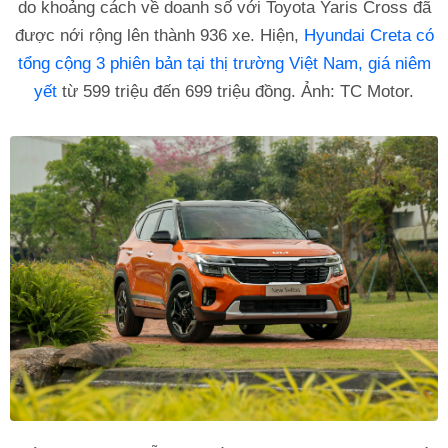
do khoảng cách về doanh số với Toyota Yaris Cross đã
được nới rộng lên thành 936 xe. Hiện,
Hyundai Creta có
tổng cộng 3 phiên bản tại thị trường Việt Nam, giá niêm
yết
từ 599 triệu đến 699 triệu đồng. Ảnh: TC Motor.