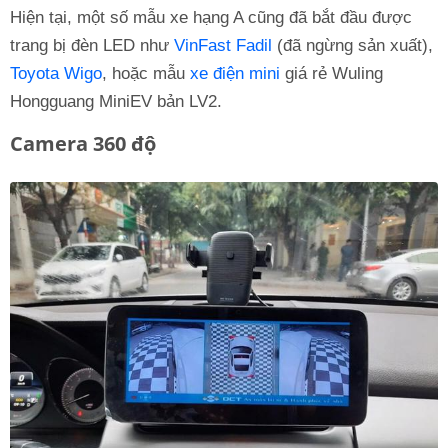
Hiện tại, một số mẫu xe hạng A cũng đã bắt đầu được
trang bị đèn LED như
VinFast Fadil
(đã ngừng sản xuất),
Toyota Wigo
, hoặc mẫu
xe điện mini
giá rẻ Wuling
Hongguang MiniEV bản LV2.
Camera 360 độ