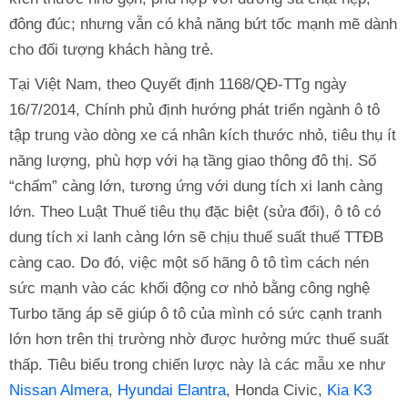
đông đúc; nhưng vẫn có khả năng bứt tốc mạnh mẽ dành
cho đối tượng khách hàng trẻ.
Tại Việt Nam, theo Quyết định 1168/QĐ-TTg ngày
16/7/2014, Chính phủ định hướng phát triển ngành ô tô
tập trung vào dòng xe cá nhân kích thước nhỏ, tiêu thụ ít
năng lượng, phù hợp với hạ tầng giao thông đô thị. Số
“chấm” càng lớn, tương ứng với dung tích xi lanh càng
lớn. Theo Luật Thuế tiêu thụ đặc biệt (sửa đổi), ô tô có
dung tích xi lanh càng lớn sẽ chịu thuế suất thuế TTĐB
càng cao. Do đó, việc một số hãng ô tô tìm cách nén
sức mạnh vào các khối động cơ nhỏ bằng công nghệ
Turbo tăng áp sẽ giúp ô tô của mình có sức cạnh tranh
lớn hơn trên thị trường nhờ được hưởng mức thuế suất
thấp. Tiêu biểu trong chiến lược này là các mẫu xe như
Nissan Almera
,
Hyundai Elantra
, Honda Civic,
Kia K3