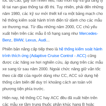
tốc độ cao, gây tốn nhiên liệu, hao mòn lốp và gia tăng tỷ
lệ tai nạn giao thông tại đô thị. Tuy nhiên, phải đến những
năm 1980, các kỹ sư mới thiết kế ra một bảng mạch cho
hệ thống kiểm soát hành trình điện tử dành cho các mẫu
xe thương mại. Từ đầu những năm 2000, CC chủ yếu
xuất hiện trên các mẫu ô tô hạng sang như
Mercedes-
Benz
,
BMW
,
Lexus
,
Audi
...
Phiên bản nâng cấp tiếp theo là
hệ thống kiểm soát hành
trình thích ứng (Adaptive Cruise Control - ACC)
cũng
được các hãng xe hơi nghiên cứu, áp dụng trên các mẫu
xe sang từ sau năm 2000. Ngoài chức năng giữ vận tốc
theo cài đặt của người dùng như CC, ACC sử dụng hệ
thống cảm biến để duy trì khoảng cách an toàn với
phương tiện phía trước.
Hiện nay, hệ thống CC hay ACC đều đã xuất hiện trên
các mẫu xe tầm trung thuộc phân khúc hạng B hoặc