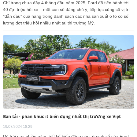
Chỉ trong chưa đầy 4 tháng đầu năm 2025, Ford đã tiến hành tới
40 đợt triệu hồi xe – một con số đáng chú ý, tiếp tục củng cố vị trí
"dẫn đầu" của hãng trong danh sách các nhà sản xuất ô tô có số
lượng đợt triệu hồi nhiều nhất tại thị trường Mỹ.
Bán tải - phân khúc ít biến động nhất thị trường xe Việt
19/07/2024 18:29
Dù trải qua nhiều năm, bất kể biến động nào, doanh số của Ford