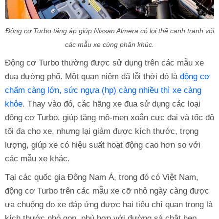
Động cơ Turbo tăng áp giúp Nissan Almera có lợi thế cạnh tranh với
các mẫu xe cùng phân khúc.
Động cơ Turbo thường được sử dụng trên các mẫu xe
đua đường phố. Một quan niệm đã lỗi thời đó là
động cơ
chấm càng lớn, sức ngựa (hp) càng nhiều thì xe càng
khỏe
. Thay vào đó, các hãng xe đua sử dụng các loại
động cơ Turbo, giúp tăng mô-men xoắn cực đại và tốc độ
tối đa cho xe, nhưng lại giảm được kích thước, trọng
lượng, giúp xe có hiệu suất hoạt động cao hơn so với
các mẫu xe khác.
Tại các quốc gia Đông Nam Á, trong đó có Việt Nam,
động cơ Turbo trên các mẫu xe cỡ nhỏ ngày càng được
ưa chuộng do xe đáp ứng được hai tiêu chí quan trọng là
kích thước nhỏ gọn, phù hợp với đường sá chật hẹp,