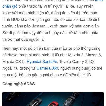
chắn gió
phía trước tại vị trí người lái xe. Tuy nhiên,
khác với màn hình điện tử, thông tin hiển thị trên màn
hình HUD khá đơn giản gồm tốc độ của xe, bản đồ định
tuyến, cảnh báo lệch làn... dưới dạng ký hiệu đơn giản.
Sở dĩ phải làm vậy để tránh gây cản trở tầm nhìn phía
trước mặt của người lái.
Hiện nay, một số phiên bản của mẫu xe phổ thông cũng
đã được trang bị màn hình HUD như Mazda 3, Mazda 6,
Mazda CX-5,
Hyundai SantaFe
, Toyota Camry 2.5Q.
Ngoài ra, tương tự
Camera 360
, người dùng cũng có thể
mua một bộ hub gắn ngoài cho xe để hiển thị HUD.
Công nghệ ADAS