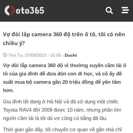
Trang Chủ
Hỏi Đáp Xe
Vợ Đòi Lắp Camera 360 Độ Trên Ô Tô, Tôi Có Nên Chiều Ý?
Vợ đòi lắp camera 360 độ trên ô tô, tôi có nên
chiều ý?
Thứ Tư, 27/09/2023 - 15:08 -
Ducht
Vợ đòi lắp camera 360 độ vì thường xuyên cầm lái ô
tô của gia đình để đưa đón con đi học, và cô ấy đề
xuất mua bộ camera gần 20 triệu đồng để yên tâm
hơn.
Gia đình tôi đang ở Hà Nội và đã sử dụng một chiếc
Toyota RAV4 đời 2009 được 10 năm, nhưng phần lớn
người cầm lái là tôi dù vợ cũng có bằng đã lâu.
Thời gian gần đây, tôi chuyển cơ quan về gần nhà chỉ