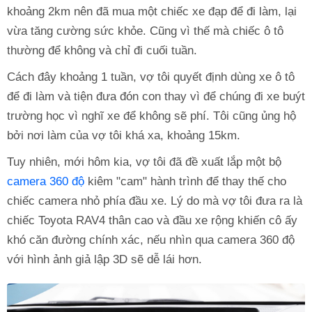
khoảng 2km nên đã mua một chiếc xe đạp để đi làm, lại
vừa tăng cường sức khỏe. Cũng vì thế mà chiếc ô tô
thường để không và chỉ đi cuối tuần.
Cách đây khoảng 1 tuần, vợ tôi quyết định dùng xe ô tô
để đi làm và tiện đưa đón con thay vì để chúng đi xe buýt
trường học vì nghĩ xe để không sẽ phí. Tôi cũng ủng hộ
bởi nơi làm của vợ tôi khá xa, khoảng 15km.
Tuy nhiên, mới hôm kia, vợ tôi đã đề xuất lắp một bộ
camera 360 độ
kiêm "cam" hành trình để thay thế cho
chiếc camera nhỏ phía đầu xe. Lý do mà vợ tôi đưa ra là
chiếc Toyota RAV4 thân cao và đầu xe rộng khiến cô ấy
khó căn đường chính xác, nếu nhìn qua camera 360 độ
với hình ảnh giả lập 3D sẽ dễ lái hơn.