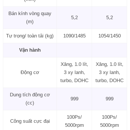
Bán kính vòng quay
5,2
5,2
(m)
Tự trọng/ toàn tải (kg)
1090/1485
1054/1450
Vận hành
Xăng, 1.0 lít,
Xăng, 1.0 lít,
Động cơ
3 xy lanh,
3 xy lanh,
turbo, DOHC
turbo, DOHC
Dung tích động cơ
999
999
(cc)
100Ps/
100Ps/
Công suất cực đại
5000rpm
5000rpm