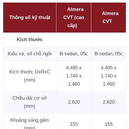
Almera
Almera
Thông số kỹ thuật
CVT (cao
CVT
cấp)
Kích thước
Kiểu xe, số chỗ ngồi
B-sedan, 05c
B-sedan, 05c
4.495 x
4.495 x
Kích thước DxRxC
1.740 x
1.740 x
(mm)
1.460
1.460
Chiều dài cơ sở
2.620
2.620
(mm)
Khoảng sáng gầm
155
155
(mm)