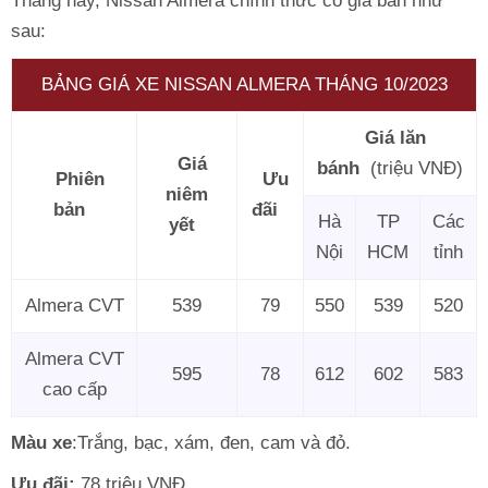
Tháng này, Nissan Almera chính thức có giá bán như
sau:
BẢNG GIÁ XE NISSAN ALMERA THÁNG 10/2023
Giá lăn
Giá
bánh
(triệu VNĐ)
Phiên
Ưu
niêm
bản
đãi
Hà
TP
Các
yết
Nội
HCM
tỉnh
Almera CVT
539
79
550
539
520
Almera CVT
595
78
612
602
583
cao cấp
Màu xe
:Trắng, bạc, xám, đen, cam và đỏ.
Ưu đãi:
78 triệu VNĐ