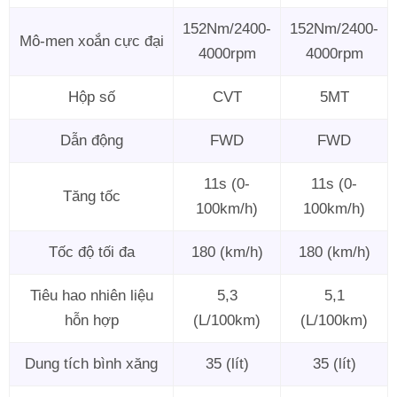
152Nm/2400-
152Nm/2400-
Mô-men xoắn cực đại
4000rpm
4000rpm
Hộp số
CVT
5MT
Dẫn động
FWD
FWD
11s (0-
11s (0-
Tăng tốc
100km/h)
100km/h)
Tốc độ tối đa
180 (km/h)
180 (km/h)
Tiêu hao nhiên liệu
5,3
5,1
hỗn hợp
(L/100km)
(L/100km)
Dung tích bình xăng
35 (lít)
35 (lít)