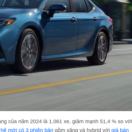
áng của năm 2024 là 1.061 xe, giảm mạnh 51,4 % so vớ
 hệ mới có 3 phiên bản
gồm xăng và hybrid với
giá bán