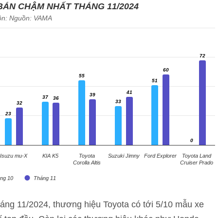
BÁN CHẬM NHẤT THÁNG 11/2024
n: Nguồn: VAMA
72
72
60
60
55
55
51
51
41
41
39
39
37
36
37
36
33
32
33
32
23
23
0
0
Isuzu mu-X
KIA K5
Toyota
Suzuki Jimny
Ford Explorer
Toyota Land
Corolla Altis
Cruiser Prado
ng 10
Tháng 11
háng 11/2024, thương hiệu Toyota có tới 5/10 mẫu xe