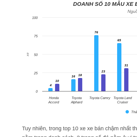
DOANH SỐ 10 MẪU XE 
Nguồ
100
76
76
75
65
65
xe
50
31
31
23
23
25
18
16
18
16
10
10
4
4
0
Honda
Toyota
Toyota Camry
Toyota Land
Accord
Alphard
Cruiser
Thá
Tuy nhiên, trong top 10 xe xe bán chậm nhất t