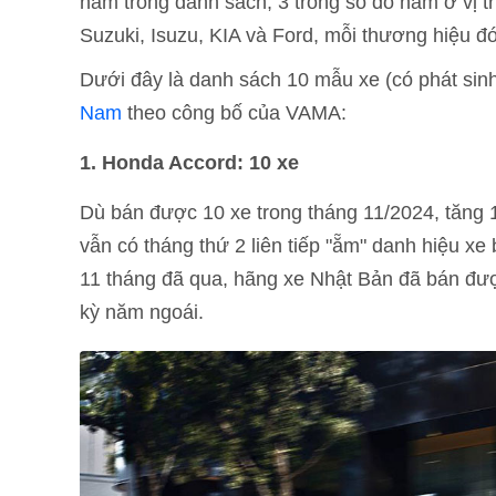
nằm trong danh sách, 3 trong số đó nằm ở vị t
Suzuki, Isuzu, KIA và Ford, mỗi thương hiệu đ
Dưới đây là danh sách 10 mẫu xe (có phát sin
Nam
theo công bố của VAMA:
1. Honda Accord: 10 xe
Dù bán được 10 xe trong tháng 11/2024, tăng 
vẫn có tháng thứ 2 liên tiếp "ẵm" danh hiệu x
11 tháng đã qua, hãng xe Nhật Bản đã bán đư
kỳ năm ngoái.