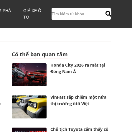
M PHÁ
GIÁ XE Ô
TÔ
Có thể bạn quan tâm
Honda City 2026 ra mắt tại
Đông Nam Á
VinFast sắp chiếm một nửa
thị trường ôtô Việt
ừ
Chủ tịch Toyota cảm thấy cô