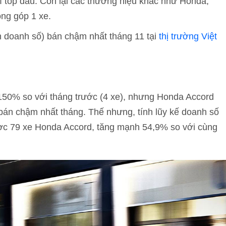
rí top đầu. Còn lại các thương hiệu khác như Honda,
óng góp 1 xe.
h doanh số) bán chậm nhất tháng 11 tại
thị trường Việt
150% so với tháng trước (4 xe), nhưng Honda Accord
e bán chậm nhất tháng. Thế nhưng, tính lũy kế doanh số
ợc 79 xe Honda Accord, tăng mạnh 54,9% so với cùng