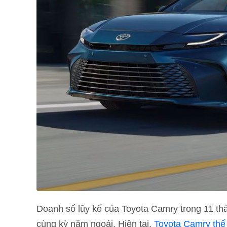
Doanh số lũy kế của Toyota Camry trong 11 th
cùng kỳ năm ngoái. Hiện tại,
Toyota Camry thế