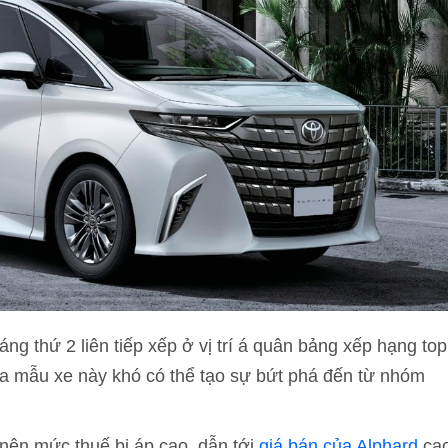
ng thứ 2 liên tiếp xếp ở vị trí á quân bảng xếp hạng top
a mẫu xe này khó có thể tạo sự bứt phá đến từ nhóm
nên mức thuế bị áp cao, dẫn tới
giá bán của Alphard
ca