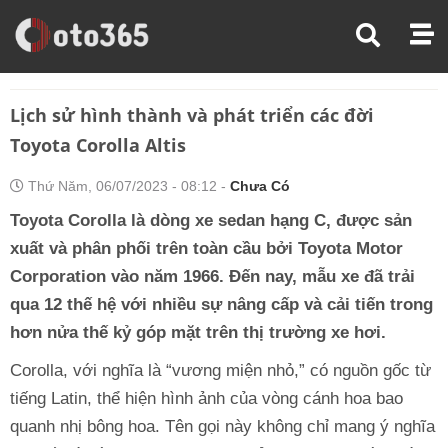
Trang Chủ
Kiến Thức Xe
Lịch Sử Hình Thành Và Phát Triển Các Đời Toyota Corolla Altis
Lịch sử hình thành và phát triển các đời
Toyota Corolla Altis
Thứ Năm, 06/07/2023 - 08:12 -
Chưa Có
Toyota Corolla là dòng xe sedan hạng C, được sản
xuất và phân phối trên toàn cầu bởi Toyota Motor
Corporation vào năm 1966. Đến nay, mẫu xe đã trải
qua 12 thế hệ với nhiều sự nâng cấp và cải tiến trong
hơn nửa thế kỷ góp mặt trên thị trường xe hơi.
Corolla, với nghĩa là “vương miện nhỏ,” có nguồn gốc từ
tiếng Latin, thể hiện hình ảnh của vòng cánh hoa bao
quanh nhị bông hoa. Tên gọi này không chỉ mang ý nghĩa