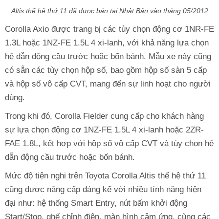
Altis thế hệ thứ 11 đã được bán tại Nhật Bản vào tháng 05/2012
Corolla Axio được trang bị các tùy chọn động cơ 1NR-FE
1.3L hoặc 1NZ-FE 1.5L 4 xi-lanh, với khả năng lựa chọn
hệ dẫn động cầu trước hoặc bốn bánh. Mẫu xe này cũng
có sẵn các tùy chọn hộp số, bao gồm hộp số sàn 5 cấp
và hộp số vô cấp CVT, mang đến sự linh hoạt cho người
dùng.
Trong khi đó, Corolla Fielder cung cấp cho khách hàng
sự lựa chọn động cơ 1NZ-FE 1.5L 4 xi-lanh hoặc 2ZR-
FAE 1.8L, kết hợp với hộp số vô cấp CVT và tùy chọn hệ
dẫn động cầu trước hoặc bốn bánh.
Mức độ tiện nghi trên Toyota Corolla Altis thế hệ thứ 11
cũng được nâng cấp đáng kể với nhiều tính năng hiện
đại như: hệ thống Smart Entry, nút bấm khởi động
Start/Stop, ghế chỉnh điện, màn hình cảm ứng, cùng các