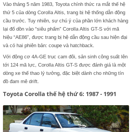
Vào tháng 5 năm 1983, Toyota chính thức ra mắt thế hệ
thứ 5 của dòng Corolla Altis, trang bị hệ thống dẫn động
cầu trước. Tuy nhiên, sự chú ý của phần lớn khách hàng
lại đổ dồn vào “siêu phẩm” Corolla Altis GT-S với mã
hiệu “AE86”, được trang bị hệ dẫn động cầu sau hiện đại
và có hai phiên bản: coupe và hatchback.
Với động cơ 4A-GE trục cam đôi, sản sinh công suất lên
tới 124 mã lực, Corolla Altis GT-S được đánh giá là một
dòng xe thể thao lý tưởng, đặc biệt dành cho những tín
đồ đam mê drift.
Toyota Corolla thế hệ thứ 6: 1987 - 1991