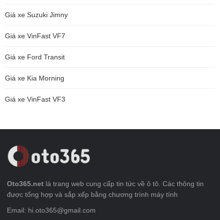
Giá xe Suzuki Jimny
Giá xe VinFast VF7
Giá xe Ford Transit
Giá xe Kia Morning
Giá xe VinFast VF3
Oto365.net
là trang web cung cấp tin tức về ô tô. Các thông tin
được tổng hợp và sắp xếp bằng chương trình máy tính
Email: hi.oto365@gmail.com