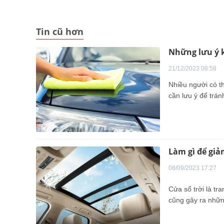
Tin cũ hơn
Những lưu ý k
21/12/2023 08:58
Nhiều người có th
cần lưu ý để trán
Làm gì để giả
08/09/2023 17:27
Cửa sổ trời là tr
cũng gây ra nhữn