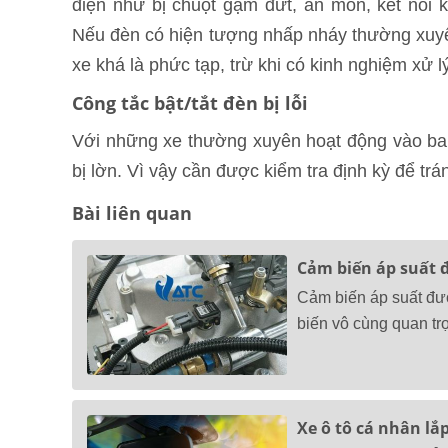
điện như bị chuột gặm đứt, ăn mòn, kết nối k
Nếu đèn có hiện tượng nhấp nháy thường xuyên, 
xe khá là phức tạp, trừ khi có kinh nghiệm xử l
Công tắc bật/tắt đèn bị lỗi
Với những xe thường xuyên hoạt động vào ban 
bị lờn. Vì vậy cần được kiểm tra định kỳ để trá
Bài liên quan
Cảm biến áp suất 
Cảm biến áp suất đư
biến vô cùng quan tr
Xe ô tô cá nhân lắ