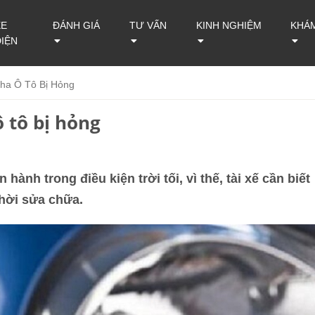
XE
ĐÁNH GIÁ
TƯ VẤN
KINH NGHIỆM
KHÁ
ĐIỆN
Pha Ô Tô Bị Hỏng
 tô bị hỏng
hành trong điều kiện trời tối, vì thế, tài xế cần biết
thời sửa chữa.