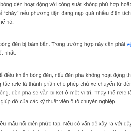
 bóng đèn hoạt động với công suất không phù hợp hoặ
 “cháy” nếu phương tiện đang nạp quá nhiều điện tích
hế nó.
 bóng đèn bị bám bẩn. Trong trường hợp này cần phải
v
t nhất.
để điều khiển bóng đèn, nếu đèn pha không hoạt động th
ng tắc rơle là thành phần cho phép chủ xe chuyển từ đè
g, đèn pha sẽ vẫn bị kẹt ở một vị trí. Thay thế rơle l
giúp đỡ của các kỹ thuật viên ô tô chuyên nghiệp.
hiều mấu nối điện phức tạp. Nếu có vấn đề xảy ra với dâ