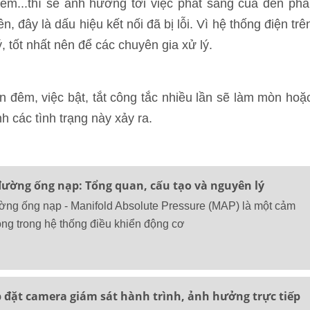
ém...thì sẽ ảnh hưởng tới việc phát sáng của đèn pha
đây là dấu hiệu kết nối đã bị lỗi. Vì hệ thống điện trê
ý, tốt nhất nên để các chuyên gia xử lý.
đêm, việc bật, tắt công tắc nhiều lần sẽ làm mòn hoặ
nh các tình trạng này xảy ra.
đường ống nạp: Tổng quan, cấu tạo và nguyên lý
ờng ống nạp - Manifold Absolute Pressure (MAP) là một cảm
ọng trong hệ thống điều khiển động cơ
p đặt camera giám sát hành trình, ảnh hưởng trực tiếp