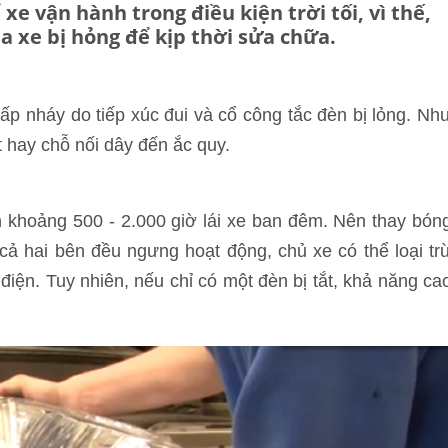
xe vận hành trong điều kiện trời tối, vì thế,
a xe bị hỏng để kịp thời sửa chữa.
p nháy do tiếp xúc đui và cổ công tắc đèn bị lỏng. Nh
 hay chỗ nối dây đến ắc quy.
h khoảng 500 - 2.000 giờ lái xe ban đêm. Nên thay bón
ả hai bên đều ngưng hoạt động, chủ xe có thể loại tr
iện. Tuy nhiên, nếu chỉ có một đèn bị tắt, khả năng ca