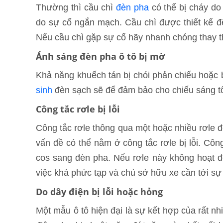
Thường thì cầu chì
đèn pha
có thể bị cháy do
do sự cố ngắn mạch. Cầu chì được thiết kế để
Nếu cầu chì gặp sự cố hãy nhanh chóng thay t
Ánh sáng đèn pha ô tô bị mờ
Khả năng khuếch tán bị chói phản chiếu hoặc
sinh
đèn sạch sẽ để đảm bảo cho chiếu sáng tố
Công tắc rơle bị lỗi
Công tắc rơle thông qua một hoặc nhiều rơle 
vấn đề có thể nằm ở công tắc rơle bị lỗi. Cô
cos sang đèn pha. Nếu rơle này không hoạt độn
việc khá phức tạp và chủ sở hữu xe cần tới sự 
Do dây điện bị lỗi hoặc hỏng
Một mẫu ô tô hiện đại là sự kết hợp của rất n