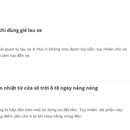
hi dùng giẻ lau xe
ói quen tự lau xe ở nhà vì không chịu được bụi bẩn, tuy nhiên chủ xe
h làm hại đến xe.
m nhiệt từ cửa sổ trời ô tô ngày nắng nóng
ang bị hấp dẫn trên một số dòng xe đắt tiền. Tuy nhiên, bộ phận này
g điểm yếu cho ô tô khi mùa nắng nóng đến.