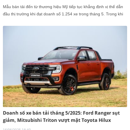
Mẫu bán tải đến từ thương hiệu Mỹ tiếp tục khẳng định vị thế dẫn
đầu thị trường khi đạt doanh số 1.254 xe trong tháng 5. Trong khi
đó, Mitsubishi Triton và Isuzu D-Max ghi nhận mức tăng trưởng tích
cực, cho thấy những chuyển biến tích cực trong cuộc đua doanh số
phân khúc.
Doanh số xe bán tải tháng 5/2025: Ford Ranger sụt
giảm, Mitsubishi Triton vượt mặt Toyota Hilux