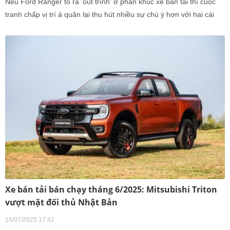
Nếu Ford Ranger tỏ ra 'out trình' ở phân khúc xe bán tải thì cuộc
tranh chấp vị trí á quân lại thu hút nhiều sự chú ý hơn với hai cái
tên là Mitsubishi Triton và Toyota Hilux.
Xe bán tải bán chạy tháng 6/2025: Mitsubishi Triton
vượt mặt đối thủ Nhật Bản
16/07/2025 17:42