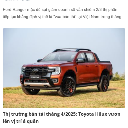
16/06/2025 18:40
Ford Ranger mặc dù sụt giảm doanh số vẫn chiếm 2/3 thị phần,
tiếp tục khẳng định vị thế là "vua bán tải" tại Việt Nam trong tháng
5/2025. Trong khi đó, cuộc cạnh tranh gay cấn ở vị trí thứ hai khi
Mitsubishi Triton lại vượt mặtToyota Hilux
Thị trường bán tải tháng 4/2025: Toyota Hilux vươn
lên vị trí á quân