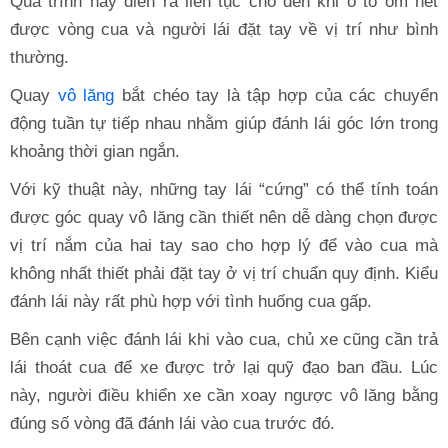
Quá trình này diễn ra liên tục cho đến khi ô tô ôm hết
được vòng cua và người lái đặt tay về vị trí như bình
thường.
Quay
vô lăng
bắt chéo tay là tập hợp của các chuyển
động tuần tự tiếp nhau nhằm giúp đánh lái góc lớn trong
khoảng thời gian ngắn.
Với kỹ thuật này, những tay lái “cứng” có thể tính toán
được góc quay vô lăng cần thiết nên dễ dàng chọn được
vị trí nắm của hai tay sao cho hợp lý để vào cua mà
không nhất thiết phải đặt tay ở vị trí chuẩn quy định. Kiểu
đánh lái này rất phù hợp với tình huống cua gấp.
Bên cạnh việc đánh lái khi vào cua, chủ xe cũng cần trả
lái thoát cua để xe được trở lại quỹ đạo ban đầu. Lúc
này, người điều khiển xe cần xoay ngược vô lăng bằng
đúng số vòng đã đánh lái vào cua trước đó.