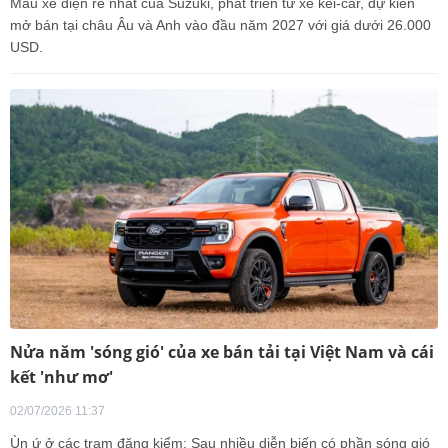
Mẫu xe điện rẻ nhất của Suzuki, phát triển từ xe kei-car, dự kiến
mở bán tại châu Âu và Anh vào đầu năm 2027 với giá dưới 26.000
USD.
Nửa năm 'sóng gió' của xe bán tải tại Việt Nam và cái
kết 'như mơ'
02/07/2026 11:37
Ùn ứ ở các trạm đăng kiểm: Sau nhiều diễn biến có phần sóng gió