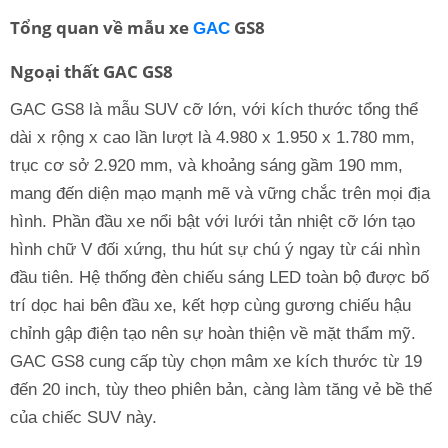
Tổng quan về mẫu xe
GS8
GAC
Ngoại thất GAC GS8
GAC GS8 là mẫu SUV cỡ lớn, với kích thước tổng thể
dài x rộng x cao lần lượt là 4.980 x 1.950 x 1.780 mm,
trục cơ sở 2.920 mm, và khoảng sáng gầm 190 mm,
mang đến diện mạo mạnh mẽ và vững chắc trên mọi địa
hình. Phần đầu xe nổi bật với lưới tản nhiệt cỡ lớn tạo
hình chữ V đối xứng, thu hút sự chú ý ngay từ cái nhìn
đầu tiên. Hệ thống đèn chiếu sáng LED toàn bộ được bố
trí dọc hai bên đầu xe, kết hợp cùng gương chiếu hậu
chỉnh gập điện tạo nên sự hoàn thiện về mặt thẩm mỹ.
GAC GS8 cung cấp tùy chọn mâm xe kích thước từ 19
đến 20 inch, tùy theo phiên bản, càng làm tăng vẻ bề thế
của chiếc SUV này.