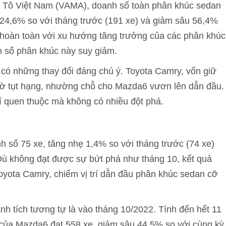
Ô Tô Việt Nam (VAMA), doanh số toàn phân khúc sedan
 24,6% so với tháng trước (191 xe) và giảm sâu 56,4%
 hoàn toàn với xu hướng tăng trưởng của các phân khúc
nh số phân khúc này suy giảm.
 có những thay đổi đáng chú ý. Toyota Camry, vốn giữ
gờ tụt hạng, nhường chỗ cho Mazda6 vươn lên dẫn đầu.
trí quen thuộc mà không có nhiều đột phá.
 số 75 xe, tăng nhẹ 1,4% so với tháng trước (74 xe)
ù không đạt được sự bứt phá như tháng 10, kết quả
oyota Camry, chiếm vị trí dẫn đầu phân khúc sedan cỡ
h tích tương tự là vào tháng 10/2022. Tính đến hết 11
của Mazda6 đạt 558 xe, giảm sâu 44,5% so với cùng kỳ