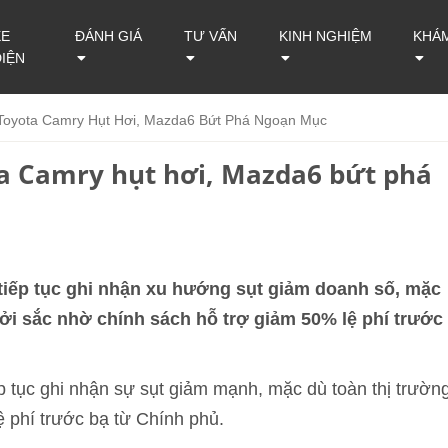
XE
ĐÁNH GIÁ
TƯ VẤN
KINH NGHIỆM
KHÁ
ĐIỆN
Toyota Camry Hụt Hơi, Mazda6 Bứt Phá Ngoạn Mục
ta Camry hụt hơi, Mazda6 bứt phá
tiếp tục ghi nhận xu hướng sụt giảm doanh số, mặc
hởi sắc nhờ chính sách hỗ trợ giảm 50% lệ phí trước
 tục ghi nhận sự sụt giảm mạnh, mặc dù toàn thị trườn
 phí trước bạ từ Chính phủ.