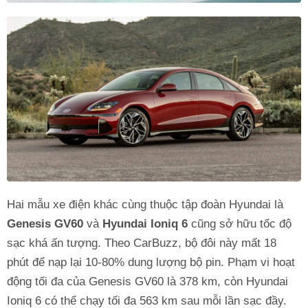
Hai mẫu xe điện khác cùng thuộc tập đoàn Hyundai là
Genesis GV60
và
Hyundai Ioniq 6
cũng sở hữu tốc độ
sạc khá ấn tượng. Theo CarBuzz, bộ đôi này mất 18
phút để nạp lại 10-80% dung lượng bộ pin. Phạm vi hoạt
động tối đa của Genesis GV60 là 378 km, còn Hyundai
Ioniq 6 có thể chạy tối đa 563 km sau mỗi lần sạc đầy.