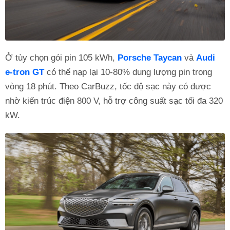
Ở tùy chọn gói pin 105 kWh,
Porsche Taycan
và
Audi
e-tron GT
có thể nạp lại 10-80% dung lượng pin trong
vòng 18 phút. Theo CarBuzz, tốc độ sạc này có được
nhờ kiến trúc điện 800 V, hỗ trợ công suất sạc tối đa 320
kW.