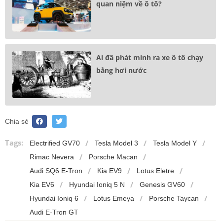
quan niệm về ô tô?
Ai đã phát minh ra xe ô tô chạy
bằng hơi nước
Chia sẻ
Tags:
Electrified GV70
Tesla Model 3
Tesla Model Y
Rimac Nevera
Porsche Macan
Audi SQ6 E-Tron
Kia EV9
Lotus Eletre
Kia EV6
Hyundai Ioniq 5 N
Genesis GV60
Hyundai Ioniq 6
Lotus Emeya
Porsche Taycan
Audi E-Tron GT