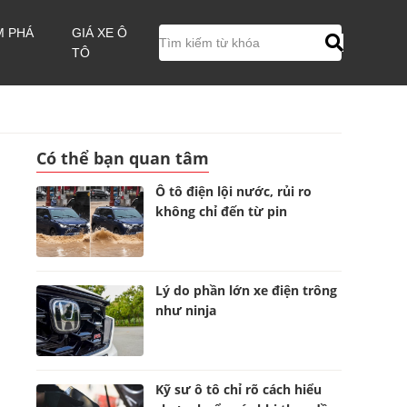
M PHÁ
GIÁ XE Ô
TÔ
Có thể bạn quan tâm
Ô tô điện lội nước, rủi ro
không chỉ đến từ pin
Lý do phần lớn xe điện trông
như ninja
Kỹ sư ô tô chỉ rõ cách hiểu