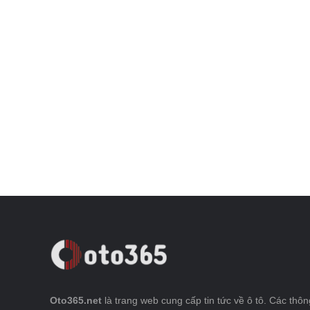
Oto365.net
là trang web cung cấp tin tức về ô tô. Các thông