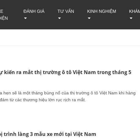
XE
ĐÁNH GIÁ
TƯ VẤN
KINH NGHIỆM
KHÁ
ĐIỆN
ự kiến ra mắt thị trường ô tô Việt Nam trong tháng 5
 hẹn sẽ là một tháng bùng nổ của thị trường ô tô Việt Nam khi hàng
đám từ các thương hiệu lớn rục rịch ra mắt.
ị trình làng 3 mẫu xe mới tại Việt Nam