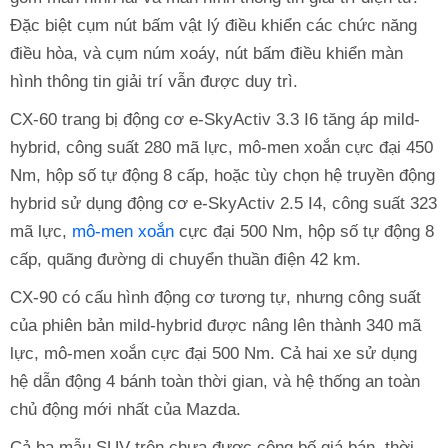
Đặc biệt cụm nút bấm vật lý điều khiển các chức năng
điều hòa, và cụm núm xoáy, nút bấm điều khiển màn
hình thông tin giải trí vẫn được duy trì.
CX-60 trang bị động cơ e-SkyActiv 3.3 I6 tăng áp mild-
hybrid, công suất 280 mã lực, mô-men xoắn cực đại 450
Nm, hộp số tự động 8 cấp, hoặc tùy chọn hệ truyền động
hybrid sử dụng động cơ e-SkyActiv 2.5 I4, công suất 323
mã lực,
mô-men xoắn
cực đại 500 Nm, hộp số tự động 8
cấp, quãng đường di chuyển thuần điện 42 km.
CX-90 có cấu hình động cơ tương tự, nhưng công suất
của phiên bản mild-hybrid được nâng lên thành 340 mã
lực, mô-men xoắn cực đại 500 Nm. Cả hai xe sử dụng
hệ dẫn động 4 bánh toàn thời gian, và hệ thống an toàn
chủ động mới nhất của Mazda.
Cả ba mẫu SUV trên chưa được công bố giá bán, thời