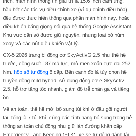
inch, màn hình thông tin giải trí là 15,6 inch cảm ứng,
hầu hết các tác vụ điều chỉnh xe (ví dụ chỉnh điều hòa)
đều được thực hiện thông qua phần màn hình này, hoặc
điều khiển bằng giọng nói qua hệ thống Google Assistant.
Khu vực cần số được giữ nguyên, nhưng loại bỏ núm
xoay và các nút điều khiển vật lý.
CX-5 2026 trang bị động cơ SkyActivG 2.5 như thế hệ
trước, công suất 187 mã lực, mô-men xoắn cực đại 252
Nm,
hộp số tự động
6 cấp. Bên cạnh đó là tùy chọn hệ
truyền động mild hybrid, sử dụng động cơ e-SkyActiv
2.5, hỗ trợ tăng tốc nhanh, giảm độ trễ chân ga và tiếng
ồn.
Về an toàn, thế hệ mới bổ sung túi khí ở đầu gối người
lái, tổng là 7 túi khí, cùng các tính năng bổ sung trong hệ
thống an toàn chủ động như giữ làn đường khẩn cấp
Emergency Lane Keeping (ELK), xe sẽ tự động đánh lái