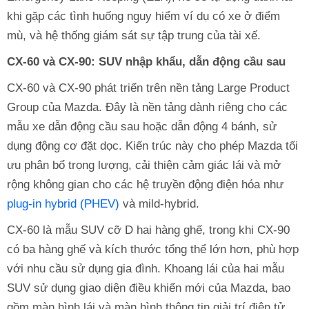
khi gặp các tình huống nguy hiểm ví dụ có xe ở điểm
mù, và hệ thống giám sát sự tập trung của tài xế.
CX-60 và CX-90: SUV nhập khẩu, dẫn động cầu sau
CX-60 và CX-90 phát triển trên nền tảng Large Product
Group của Mazda. Đây là nền tảng dành riêng cho các
mẫu xe dẫn động cầu sau hoặc dẫn động 4 bánh, sử
dụng động cơ đặt dọc. Kiến trúc này cho phép Mazda tối
ưu phân bổ trọng lượng, cải thiện cảm giác lái và mở
rộng không gian cho các hệ truyền động điện hóa như
plug-in hybrid (PHEV)
và mild-hybrid.
CX-60 là mẫu SUV cỡ D hai hàng ghế, trong khi CX-90
có ba hàng ghế và kích thước tổng thể lớn hơn, phù hợp
với nhu cầu sử dụng gia đình. Khoang lái của hai mẫu
SUV sử dụng giao diện điều khiển mới của Mazda, bao
gồm màn hình lái và màn hình thông tin giải trí điện tử.