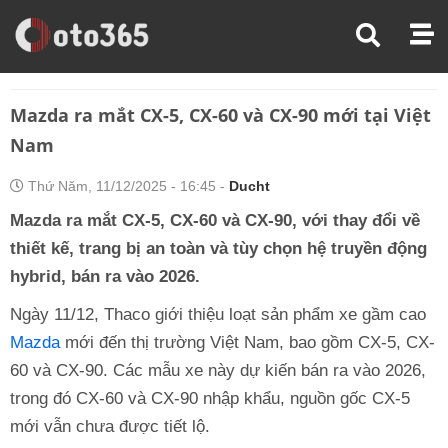
Trang Chủ
Thị Trường Xe
Mazda Ra Mắt CX-5, CX-60 Và CX-90 Mới Tại Việt Nam
Mazda ra mắt CX-5, CX-60 và CX-90 mới tại Việt
Nam
Thứ Năm, 11/12/2025 - 16:45 -
Ducht
Mazda ra mắt CX-5, CX-60 và CX-90, với thay đổi về
thiết kế, trang bị an toàn và tùy chọn hệ truyền động
hybrid, bán ra vào 2026.
Ngày 11/12, Thaco giới thiệu loạt sản phẩm xe gầm cao
Mazda
mới đến thị trường Việt Nam, bao gồm CX-5, CX-
60 và CX-90. Các mẫu xe này dự kiến bán ra vào 2026,
trong đó CX-60 và CX-90 nhập khẩu, nguồn gốc CX-5
mới vẫn chưa được tiết lộ.