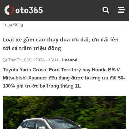
Trang Chủ
Tin Xe
Loạt Xe Gầm Cao Chạy Đua Ưu Đãi, Ưu Đãi Lên Tới Cả Trăm
Triệu Đồng
Loạt xe gầm cao chạy đua ưu đãi, ưu đãi lên
tới cả trăm triệu đồng
Thứ Tư, 06/11/2024 - 16:11 -
Loanpd
Toyota Yaris Cross, Ford Territory hay Honda BR-V,
Mitsubishi Xpander đều đang được hưởng ưu đãi 50-
100% phí trước bạ trong tháng 11.