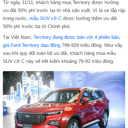
Từ ngày 11/11, khách hàng mua Territory được hưởng
ưu đãi 50% phí trước bạ từ nhà sản xuất. Vì là xe lắp ráp
trong nước,
mẫu SUV cỡ C
được hưởng thêm ưu đãi
50% phí trước bạ từ Chính phủ.
Tại Việt Nam,
Territory đang được bán với 4 phiên bản
,
giá Ford Territory dao động
799-929 triệu đồng. Như vậy
sau khi quy đổi toàn bộ ưu đãi, khách hàng mua mẫu
SUV cỡ C này sẽ tiết kiệm khoảng 79-92 triệu đồng.