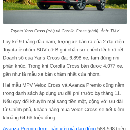
Toyota Yaris Cross (trái) và Corolla Cross (phải). Ảnh: TMV.
Lũy kế 9 tháng đầu năm, lượng xe bán ra của 2 đại diện
Toyota ở nhóm SUV cỡ B ghi nhận sự chênh lệch rõ rệt.
Doanh số của Yaris Cross đạt 6.898 xe, tạm đứng nhì
phân khúc. Trong khi Corolla Cross bán được 4.077 xe,
gần như là mẫu xe bán chậm nhất của nhóm.
Hai mẫu MPV Veloz Cross và Avanza Premio cũng nằm
trong danh sách áp dụng ưu đãi phí trước bạ tháng 11.
Nếu quy đổi khuyến mại sang tiền mặt, cộng với ưu đãi
từ Chính phủ, khách hàng mua Veloz Cross sẽ tiết kiệm
khoảng 64-66 triệu đồng.
Avanza Premio được bán với giá dao động
588-598 triệu