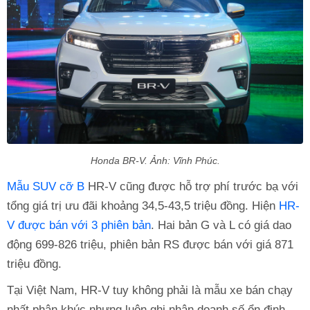
Honda BR-V. Ảnh: Vĩnh Phúc.
Mẫu SUV cỡ B
HR-V cũng được hỗ trợ phí trước bạ với
tổng giá trị ưu đãi khoảng 34,5-43,5 triệu đồng. Hiện
HR-
V được bán với 3 phiên bản
. Hai bản G và L có giá dao
động 699-826 triệu, phiên bản RS được bán với giá 871
triệu đồng.
Tại Việt Nam, HR-V tuy không phải là mẫu xe bán chạy
nhất phân khúc nhưng luôn ghi nhận doanh số ổn định.