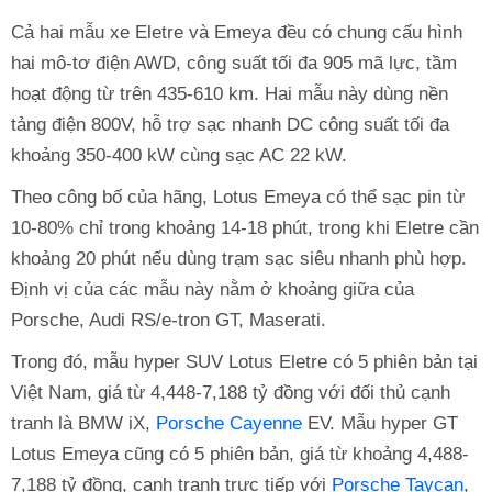
Cả hai mẫu xe Eletre và Emeya đều có chung cấu hình
hai mô-tơ điện AWD, công suất tối đa 905 mã lực, tầm
hoạt động từ trên 435-610 km. Hai mẫu này dùng nền
tảng điện 800V, hỗ trợ sạc nhanh DC công suất tối đa
khoảng 350-400 kW cùng sạc AC 22 kW.
Theo công bố của hãng, Lotus Emeya có thể sạc pin từ
10-80% chỉ trong khoảng 14-18 phút, trong khi Eletre cần
khoảng 20 phút nếu dùng trạm sạc siêu nhanh phù hợp.
Định vị của các mẫu này nằm ở khoảng giữa của
Porsche, Audi RS/e-tron GT, Maserati.
Trong đó, mẫu hyper SUV Lotus Eletre có 5 phiên bản tại
Việt Nam, giá từ 4,448-7,188 tỷ đồng với đối thủ cạnh
tranh là BMW iX,
Porsche Cayenne
EV. Mẫu hyper GT
Lotus Emeya cũng có 5 phiên bản, giá từ khoảng 4,488-
7,188 tỷ đồng, cạnh tranh trực tiếp với
Porsche Taycan
,