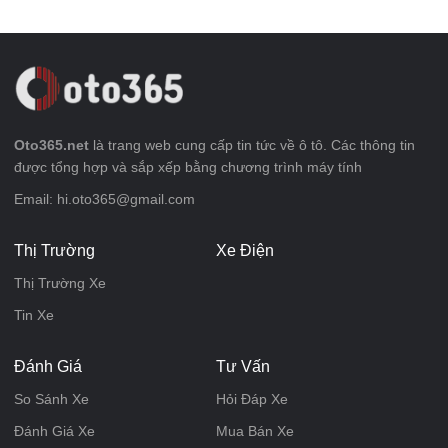
Oto365.net
là trang web cung cấp tin tức về ô tô. Các thông tin
được tổng hợp và sắp xếp bằng chương trình máy tính
Email: hi.oto365@gmail.com
Thị Trường
Xe Điện
Thị Trường Xe
Tin Xe
Đánh Giá
Tư Vấn
So Sánh Xe
Hỏi Đáp Xe
Đánh Giá Xe
Mua Bán Xe