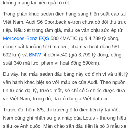
không mang lại hiệu quả rõ rệt.
Trong phân khúc sedan điện hạng sang hiện suất cao tại
Việt Nam, Audi S6 Sportback e-tron chưa có đối thủ trực
tiếp. Nếu xét trong tầm giá, mẫu xe vẫn chịu sức ép từ
Mercedes-Benz EQS
580 4MATIC (giá 4,789 tỷ đồng,
công suất khoảng 516 mã lực, phạm vi hoạt động 581-
692 km) và
BMW
i4 eDrive40 (giá 3,799 tỷ đồng, công
suất 340 mã lực, phạm vi hoạt động 590km).
Dù vậy, hai mẫu sedan đầu bảng này có định vị và triết lý
vận hành khác biệt so với mẫu xe của Audi. Theo nguồn
tin từ các đại lý, trước mắt, sẽ chỉ có 5 chiếc được đưa
về Việt Nam, trong đó, đã có đại gia Việt đặt cọc.
Trước đó, hôm 8/5, thị trường ô tô điện tiền tỷ tại Việt
Nam cũng ghi nhận sự gia nhập của Lotus - thương hiệu
siêu xe Anh quốc. Màn chào sân đầu tiên là bộ 3 mẫu xe