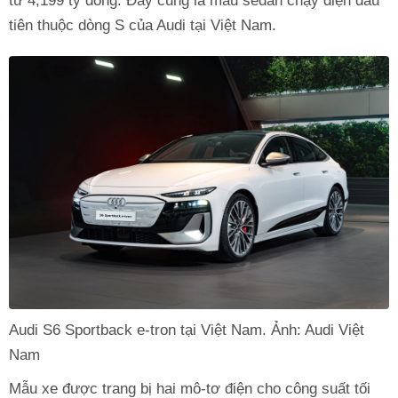
từ 4,199 tỷ đồng. Đây cũng là mẫu sedan chạy điện đầu
tiên thuộc dòng S của Audi tại Việt Nam.
Audi S6 Sportback e-tron tại Việt Nam. Ảnh: Audi Việt
Nam
Mẫu xe được trang bị hai mô-tơ điện cho công suất tối