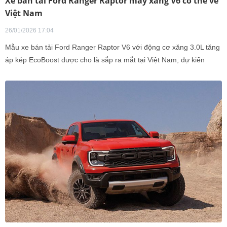
Xe bán tải Ford Ranger Raptor máy xăng V6 có thể về
Việt Nam
26/01/2026 17:04
Mẫu xe bán tải Ford Ranger Raptor V6 với động cơ xăng 3.0L tăng
áp kép EcoBoost được cho là sắp ra mắt tại Việt Nam, dự kiến
mang tới hiệu suất mạnh m