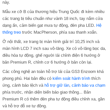
này.
Mẫu xe cỡ B của thương hiệu Trung Quốc đi kèm nhiều
các trang bị tiêu chuẩn như vành 18 inch, tay nắm cửa
dạng ẩn, cảm biến gạt mưa tự động, đèn pha LED.
Hệ
thống treo
trước MacPherson, phía sau thanh xoắn.
Ở nội thất, xe trang bị màn hình giải trí 10,25 inch và
màn hình LCD 7 inch sau vô-lăng. Xe có vô-lăng bọc da,
điều hòa tự động, ghế người lái chỉnh điện 6 hướng ở
bản Premium R, chỉnh cơ 6 hướng ở bản còn lại.
Các công nghệ an toàn hỗ trợ lái của GS3 Enzoom khá
phong phú. Hai bản đều có
kiểm soát hành trình
thích
ứng, cảnh báo lệch và
hỗ trợ giữ làn
,
cảnh báo va chạm
phía trước, nhận diện biển báo giao thông... Bản
Premium R có thêm đèn pha tự động điều chỉnh xa, gần
và hỗ trợ đỗ xe tự động.