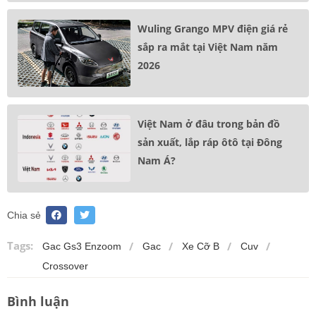
Wuling Grango MPV điện giá rẻ
sắp ra mắt tại Việt Nam năm
2026
Việt Nam ở đâu trong bản đồ
sản xuất, lắp ráp ôtô tại Đông
Nam Á?
Chia sẻ
Tags:
Gac Gs3 Enzoom
Gac
Xe Cỡ B
Cuv
Crossover
Bình luận