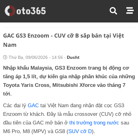
Trang Chủ
Thị Trường Xe
GAC GS3 Enzoom - CUV Cỡ B Sắp Bán Tại Việt Nam
GAC GS3 Enzoom - CUV cỡ B sắp bán tại Việt
Nam
Thứ Ba, 09/06/2026 - 14:56 -
Ducht
Nhập khẩu Malaysia, GS3 Enzoom trang bị động cơ
tăng áp 1,5 lít, dự kiến gia nhập phân khúc của những
Toyota Yaris Cross, Mitsubishi Xforce vào tháng 7
tới.
Các đại lý
GAC
tại Việt Nam đang nhận đặt cọc GS3
Enzoom từ khách. Đây là mẫu crossover (CUV) cỡ nhỏ
đầu tiên của GAC mở bán ở
thị trường trong nước
sau
M6 Pro, M8 (MPV) và GS8 (
SUV cỡ D
).