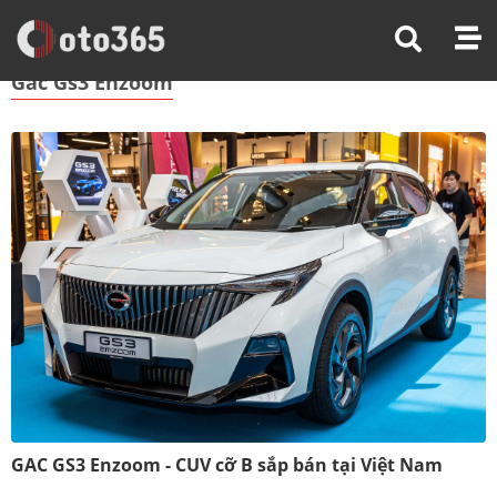
Trang Chủ
Gac Gs3 Enzoom
Gac Gs3 Enzoom
GAC GS3 Enzoom - CUV cỡ B sắp bán tại Việt Nam