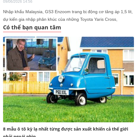
09/06/2026 14:56
Nhập khẩu Malaysia, GS3 Enzoom trang bị động cơ tăng áp 1,5 lít,
dự kiến gia nhập phân khúc của những Toyota Yaris Cross,
Có thể bạn quan tâm
Mitsubishi Xforce vào tháng 7 tới.
8 mẫu ô tô kỳ lạ nhất từng được sản xuất khiến cả thế giới
phải ngoái nhìn