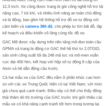
12,3 inch. Xe cũng được trang bị gói công nghệ hỗ trợ lái
nâng cao, 7 túi khí, và nhiều tính năng an toàn chủ động
và bị động, bao gồm hệ thống hỗ trợ đỗ xe tự động với
cảm biến và
camera 360 độ
, cho phép tự tìm bãi đỗ, lập
kế hoạch và điều khiển vô lăng cùng tốc độ xe.
GAC M8 được xây dựng trên nền tảng mô-đun toàn cầu
GPMA và trang bị động cơ GAC thế hệ thứ tư 2.0TGID,
sản sinh công suất tối đa 248 mã lực và mô-men xoắn
cực đại 400 Nm, kết hợp với hộp số tự động 8 cấp của
Aisin và hệ dẫn động cầu trước.
Cả hai mẫu xe của GAC đều nằm ở phân khúc cao hơn
so với các xe Trung Quốc hiện có tại Việt Nam, với mức
giá chưa quá cạnh tranh. Điều này có thể cho thấy động
thái thăm dò thị trường của GAC trước khi giới thiệu các
mẫu xe có khả năng cạnh tranh tốt hơn trong tương lai.