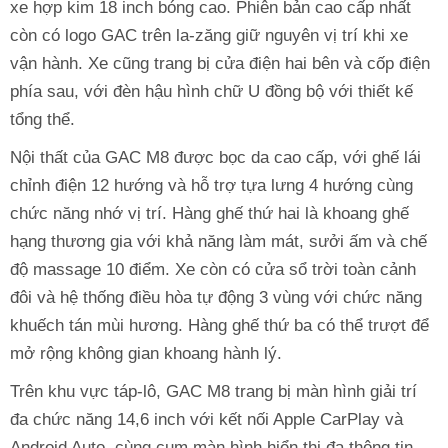
xe hợp kim 18 inch bóng cao. Phiên bản cao cấp nhất
còn có logo GAC trên la-zăng giữ nguyên vị trí khi xe
vận hành. Xe cũng trang bị cửa điện hai bên và cốp điện
phía sau, với đèn hậu hình chữ U đồng bộ với thiết kế
tổng thể.
Nội thất của GAC M8 được bọc da cao cấp, với ghế lái
chỉnh điện 12 hướng và hỗ trợ tựa lưng 4 hướng cùng
chức năng nhớ vị trí. Hàng ghế thứ hai là khoang ghế
hạng thương gia với khả năng làm mát, sưởi ấm và chế
độ massage 10 điểm. Xe còn có cửa sổ trời toàn cảnh
đôi và hệ thống điều hòa tự động 3 vùng với chức năng
khuếch tán mùi hương. Hàng ghế thứ ba có thể trượt để
mở rộng không gian khoang hành lý.
Trên khu vực táp-lô, GAC M8 trang bị màn hình giải trí
đa chức năng 14,6 inch với kết nối Apple CarPlay và
Android Auto, cùng cụm màn hình hiển thị đa thông tin