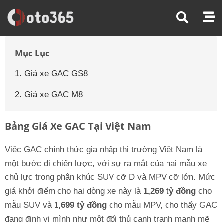
Trang Chủ
Giá Xe Ô Tô
Giá Xe Ô Tô Gac
Mục Lục
1. Giá xe GAC GS8
2. Giá xe GAC M8
Bảng Giá Xe GAC Tại Việt Nam
Việc GAC chính thức gia nhập thị trường Việt Nam là
một bước đi chiến lược, với sự ra mắt của hai mẫu xe
chủ lực trong phân khúc SUV cỡ D và MPV cỡ lớn. Mức
giá khởi điểm cho hai dòng xe này là
1,269 tỷ đồng
cho
mẫu SUV và
1,699 tỷ đồng
cho mẫu MPV, cho thấy GAC
đang định vị mình như một đối thủ cạnh tranh mạnh mẽ