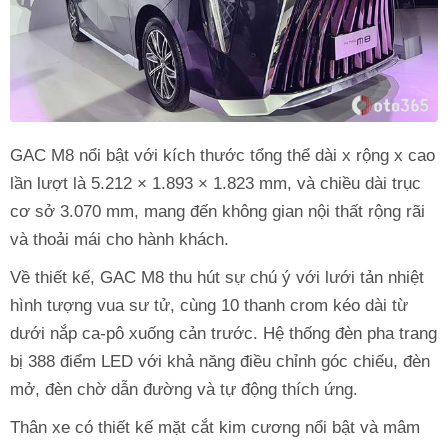
GAC M8 nổi bật với kích thước tổng thể dài x rộng x cao
lần lượt là 5.212 × 1.893 × 1.823 mm, và chiều dài trục
cơ sở 3.070 mm, mang đến không gian nội thất rộng rãi
và thoải mái cho hành khách.
Về thiết kế, GAC M8 thu hút sự chú ý với lưới tản nhiệt
hình tượng vua sư tử, cùng 10 thanh crom kéo dài từ
dưới nắp ca-pô xuống cản trước. Hệ thống đèn pha trang
bị 388 điểm LED với khả năng điều chỉnh góc chiếu, đèn
mở, đèn chờ dẫn đường và tự động thích ứng.
Thân xe có thiết kế mặt cắt kim cương nổi bật và mâm