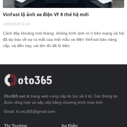
VinFast lộ ảnh xe điện VF 8 thế hệ mới
12/05/2026 11:19
Cách đây khoảng một tháng, những hình ảnh rò rỉ trên mạng xã hội
đã dự báo về sự ra mắt của một mẫu xe điện VinFast bản nâng
cấp, và đến nay, cái tên đó đã lộ diện.
Oto365.net
là trang web cung cấp tin tức về ô tô. Các thông tin
được tổng hợp và sắp xếp bằng chương trình máy tính
Email: hi.oto365@gmail.com
Thị Trường
Xe Điện