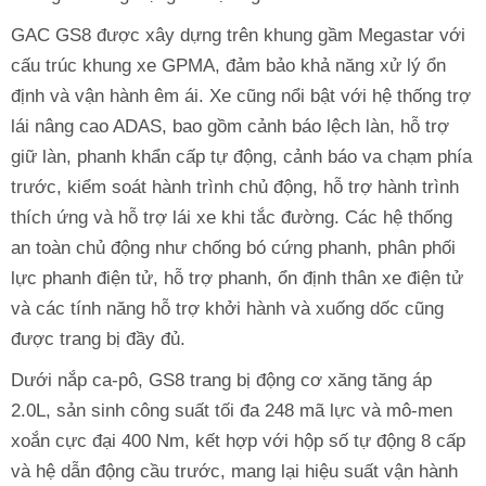
GAC GS8 được xây dựng trên khung gầm Megastar với
cấu trúc khung xe GPMA, đảm bảo khả năng xử lý ổn
định và vận hành êm ái. Xe cũng nổi bật với hệ thống trợ
lái nâng cao ADAS, bao gồm cảnh báo lệch làn, hỗ trợ
giữ làn, phanh khẩn cấp tự động, cảnh báo va chạm phía
trước, kiểm soát hành trình chủ động, hỗ trợ hành trình
thích ứng và hỗ trợ lái xe khi tắc đường. Các hệ thống
an toàn chủ động như chống bó cứng phanh, phân phối
lực phanh điện tử, hỗ trợ phanh, ổn định thân xe điện tử
và các tính năng hỗ trợ khởi hành và xuống dốc cũng
được trang bị đầy đủ.
Dưới nắp ca-pô, GS8 trang bị động cơ xăng tăng áp
2.0L, sản sinh công suất tối đa 248 mã lực và mô-men
xoắn cực đại 400 Nm, kết hợp với hộp số tự động 8 cấp
và hệ dẫn động cầu trước, mang lại hiệu suất vận hành