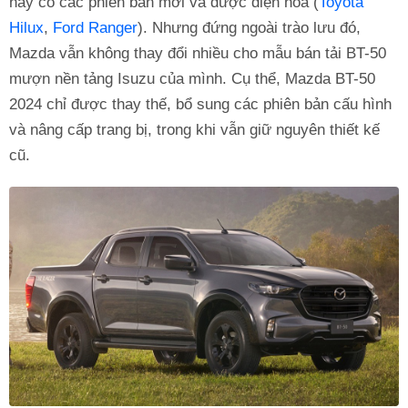
hay có các phiên bản mới và được điện hoá (
Toyota
Hilux
,
Ford Ranger
). Nhưng đứng ngoài trào lưu đó,
Mazda vẫn không thay đổi nhiều cho mẫu bán tải BT-50
mượn nền tảng Isuzu của mình. Cụ thể, Mazda BT-50
2024 chỉ được thay thế, bổ sung các phiên bản cấu hình
và nâng cấp trang bị, trong khi vẫn giữ nguyên thiết kế
cũ.