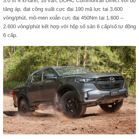
3.0 lít 4 xi-lanh, 16 van, DOHC Commonrail Direct với bộ
tăng áp, đạt công suất cực đại 190 mã lực tại 3.600
vòng/phút, mô-men xoắn cực đại 450Nm tại 1.600 –
2.600 vòng/phút kết hợp với hộp số sàn 6 cấp/số tự động
6 cấp.