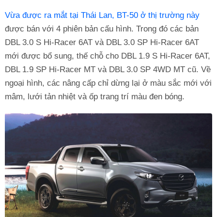
Vừa được ra mắt tại Thái Lan, BT-50 ở thị trường này
được bán với 4 phiên bản cấu hình. Trong đó các bản
DBL 3.0 S Hi-Racer 6AT và DBL 3.0 SP Hi-Racer 6AT
mới được bổ sung, thế chỗ cho DBL 1.9 S Hi-Racer 6AT,
DBL 1.9 SP Hi-Racer MT và DBL 3.0 SP 4WD MT cũ. Về
ngoại hình, các nâng cấp chỉ dừng lại ở màu sắc mới với
mâm, lưới tản nhiệt và ốp trang trí màu đen bóng.