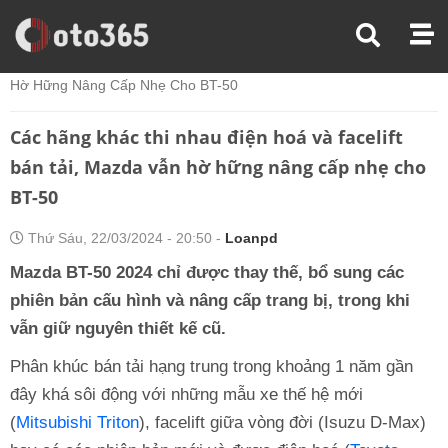
Trang Chủ
Tin Xe
Các Hãng Khác Thi Nhau Điện Hoá Và Facelift Bán Tải, Mazda Vẫn
Hờ Hững Nâng Cấp Nhẹ Cho BT-50
Các hãng khác thi nhau điện hoá và facelift
bán tải, Mazda vẫn hờ hững nâng cấp nhẹ cho
BT-50
Thứ Sáu, 22/03/2024 - 20:50 -
Loanpd
Mazda BT-50 2024 chỉ được thay thế, bổ sung các
phiên bản cấu hình và nâng cấp trang bị, trong khi
vẫn giữ nguyên thiết kế cũ.
Phân khúc bán tải hạng trung trong khoảng 1 năm gần
đây khá sôi động với những mẫu xe thế hệ mới
(
Mitsubishi Triton
), facelift giữa vòng đời (Isuzu D-Max)