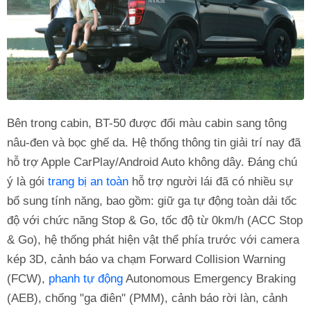
Bên trong cabin, BT-50 được đổi màu cabin sang tông
nâu-đen và bọc ghế da. Hệ thống thông tin giải trí nay đã
hỗ trợ Apple CarPlay/Android Auto không dây. Đáng chú
ý là gói
trang bị an toàn
hỗ trợ người lái đã có nhiều sự
bổ sung tính năng, bao gồm: giữ ga tự động toàn dải tốc
độ với chức năng Stop & Go, tốc độ từ 0km/h (ACC Stop
& Go), hệ thống phát hiện vật thể phía trước với camera
kép 3D, cảnh báo va chạm Forward Collision Warning
(FCW),
phanh tự động
Autonomous Emergency Braking
(AEB), chống "ga điên" (PMM), cảnh báo rời làn, cảnh