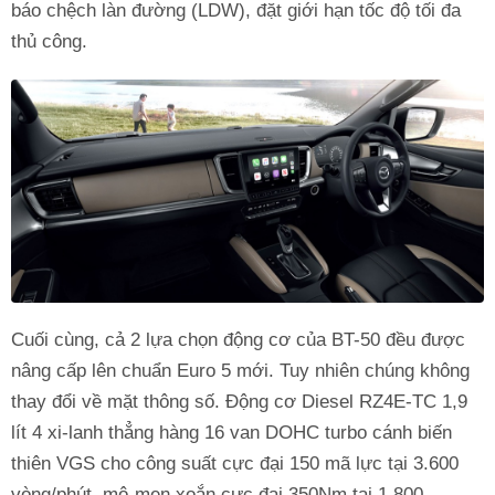
báo chệch làn đường (LDW), đặt giới hạn tốc độ tối đa
thủ công.
Cuối cùng, cả 2 lựa chọn động cơ của BT-50 đều được
nâng cấp lên chuẩn Euro 5 mới. Tuy nhiên chúng không
thay đổi về mặt thông số. Động cơ Diesel RZ4E-TC 1,9
lít 4 xi-lanh thẳng hàng 16 van DOHC turbo cánh biến
thiên VGS cho công suất cực đại 150 mã lực tại 3.600
vòng/phút, mô-men xoắn cực đại 350Nm tại 1.800 –