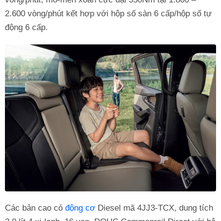
2.600 vòng/phút kết hợp với hộp số sàn 6 cấp/hộp số tự
động 6 cấp.
Các bản cao có
động cơ
Diesel mã 4JJ3-TCX, dung tích