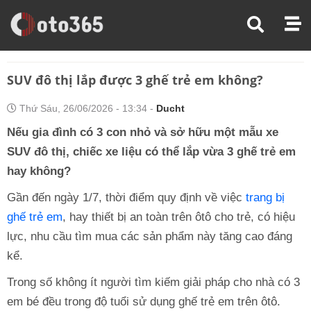
Trang Chủ
Tin Xe
SUV Đô Thị Lắp Được 3 Ghế Trẻ Em Không?
SUV đô thị lắp được 3 ghế trẻ em không?
Thứ Sáu, 26/06/2026 - 13:34 -
Ducht
Nếu gia đình có 3 con nhỏ và sở hữu một mẫu xe
SUV đô thị, chiếc xe liệu có thể lắp vừa 3 ghế trẻ em
hay không?
Gần đến ngày 1/7, thời điểm quy định về việc
trang bị
ghế trẻ em
, hay thiết bị an toàn trên ôtô cho trẻ, có hiệu
lực, nhu cầu tìm mua các sản phẩm này tăng cao đáng
kể.
Trong số không ít người tìm kiếm giải pháp cho nhà có 3
em bé đều trong độ tuổi sử dụng ghế trẻ em trên ôtô.