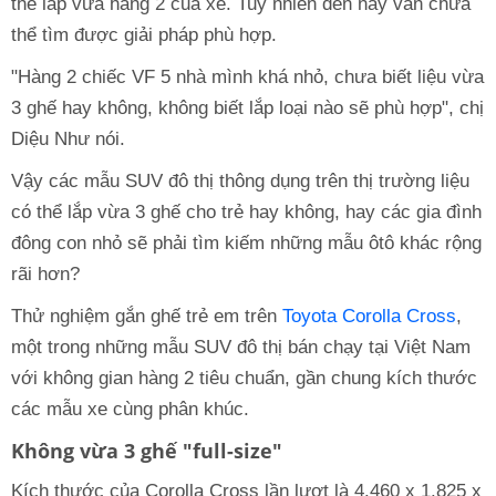
thể lắp vừa hàng 2 của xe. Tuy nhiên đến nay vẫn chưa
thể tìm được giải pháp phù hợp.
"Hàng 2 chiếc VF 5 nhà mình khá nhỏ, chưa biết liệu vừa
3 ghế hay không, không biết lắp loại nào sẽ phù hợp", chị
Diệu Như nói.
Vậy các mẫu SUV đô thị thông dụng trên thị trường liệu
có thể lắp vừa 3 ghế cho trẻ hay không, hay các gia đình
đông con nhỏ sẽ phải tìm kiếm những mẫu ôtô khác rộng
rãi hơn?
Thử nghiệm gắn ghế trẻ em trên
Toyota Corolla Cross
,
một trong những mẫu SUV đô thị bán chạy tại Việt Nam
với không gian hàng 2 tiêu chuẩn, gần chung kích thước
các mẫu xe cùng phân khúc.
Không vừa 3 ghế "full-size"
Kích thước của Corolla Cross lần lượt là 4.460 x 1.825 x