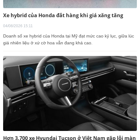
Xe hybrid của Honda đắt hàng khi giá xăng tăng
04/08/2026 15:11
Doanh số xe hybrid của Honda tại Mỹ đạt mức cao kỷ lục, giữa lúc
giá nhiên liệu ở xứ cờ hoa vẫn đang khá cao.
Hơn 3.700 xe Hyundai Tucson ở Việt Nam gặp lỗi màn