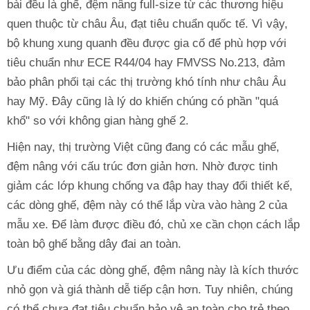
bài đều là ghế, đệm nâng full-size từ các thương hiệu
quen thuộc từ châu Âu, đạt tiêu chuẩn quốc tế. Vì vậy,
bộ khung xung quanh đều được gia cố để phù hợp với
tiêu chuẩn như ECE R44/04 hay FMVSS No.213, đảm
bảo phân phối tại các thị trường khó tính như châu Âu
hay Mỹ. Đây cũng là lý do khiến chúng có phần "quá
khổ" so với không gian hàng ghế 2.
Hiện nay, thị trường Việt cũng đang có các mẫu ghế,
đệm nâng với cấu trúc đơn giản hơn. Nhờ được tinh
giảm các lớp khung chống va đập hay thay đổi thiết kế,
các dòng ghế, đệm này có thể lắp vừa vào hàng 2 của
mẫu xe. Để làm được điều đó, chủ xe cần chọn cách lắp
toàn bộ ghế bằng dây đai an toàn.
Ưu điểm của các dòng ghế, đệm nâng này là kích thước
nhỏ gọn và giá thành dễ tiếp cận hơn. Tuy nhiên, chúng
có thể chưa đạt tiêu chuẩn bảo vệ an toàn cho trẻ theo