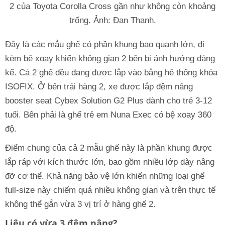
2 của Toyota Corolla Cross gần như không còn khoảng
trống. Ảnh: Đan Thanh.
Đây là các mẫu ghế có phần khung bao quanh lớn, đi
kèm bệ xoay khiến không gian 2 bên bị ảnh hưởng đáng
kể. Cả 2 ghế đều đang được lắp vào bằng hệ thống khóa
ISOFIX. Ở bên trái hàng 2, xe được lắp đệm nâng
booster seat Cybex Solution G2 Plus dành cho trẻ 3-12
tuổi. Bên phải là ghế trẻ em Nuna Exec có bệ xoay 360
độ.
Điểm chung của cả 2 mẫu ghế này là phần khung được
lắp ráp với kích thước lớn, bao gồm nhiều lớp dày nâng
đỡ cơ thể. Khả năng bảo vệ lớn khiến những loại ghế
full-size này chiếm quá nhiều không gian và trên thực tế
không thể gắn vừa 3 vị trí ở hàng ghế 2.
Liệu có vừa 3 đệm nâng?