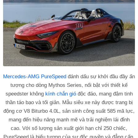
Mercedes-AMG PureSpeed
đánh dấu sự khởi đầu đầy ấn
tượng cho dòng Mythos Series, nổi bật với thiết kế
speedster không
kính chắn gió
độc đáo, mang đậm tinh
thần táo bạo và tối giản. Mẫu siêu xe này được trang bị
động cơ V8 Biturbo 4.0L, sản sinh công suất 585 mã lực,
mang đến hiệu năng mạnh mẽ và trải nghiệm lái đỉnh
cao. Với số lượng sản xuất giới hạn chỉ 250 chiếc,
PureSpeed là biểu tượng của sự độc quyền và đẳng cấp.