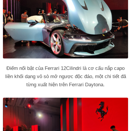
Điểm nổi bật của Ferrari 12Cilindri là cơ cấu nắp capo
liền khối dạng vỏ sò mở ngược độc đáo, một chi tiết đã
từng xuất hiện trên Ferrari Daytona.