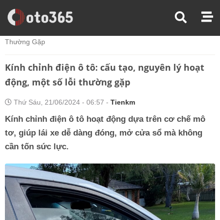
Trang Chủ
Kiến Thức Xe
Kính Chỉnh Điện Ô Tô: Cấu Tạo, Nguyên Lý Hoạt Động, Một Số Lỗi
Thường Gặp
Kính chỉnh điện ô tô: cấu tạo, nguyên lý hoạt
động, một số lỗi thường gặp
Thứ Sáu, 21/06/2024 - 06:57 -
Tienkm
Kính chỉnh điện ô tô hoạt động dựa trên cơ chế mô
tơ, giúp lái xe dễ dàng đóng, mở cửa sổ mà không
cần tốn sức lực.