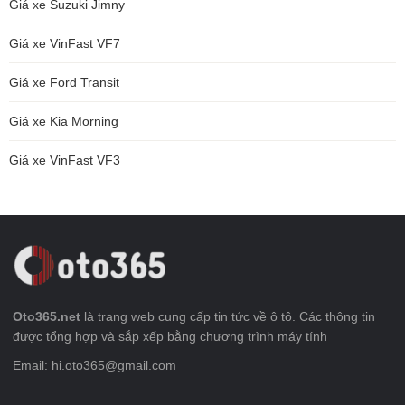
Giá xe Suzuki Jimny
Giá xe VinFast VF7
Giá xe Ford Transit
Giá xe Kia Morning
Giá xe VinFast VF3
Oto365.net
là trang web cung cấp tin tức về ô tô. Các thông tin
được tổng hợp và sắp xếp bằng chương trình máy tính
Email: hi.oto365@gmail.com