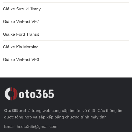
Giá xe Suzuki Jimny
Giá xe VinFast VF7
Giá xe Ford Transit
Giá xe Kia Morning
Giá xe VinFast VF3
Oto365.net
là trang web cung cấp tin tức về ô tô. Các thông tin
được tổng hợp và sắp xếp bằng chương trình máy tính
Email: hi.oto365@gmail.com