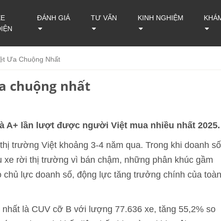
XE
ĐÁNH GIÁ
TƯ VẤN
KINH NGHIỆM
KHÁ
ĐIỆN
iệt Ưa Chuộng Nhất
ưa chuộng nhất
à A+ lần lượt được người Việt mua nhiều nhất 2025.
hị trường Việt khoảng 3-4 năm qua. Trong khi doanh số
u xe rời thị trường vì bán chậm, những phân khúc gầm
ò chủ lực doanh số, động lực tăng trưởng chính của toà
 nhất là CUV cỡ B với lượng 77.636 xe, tăng 55,2% so