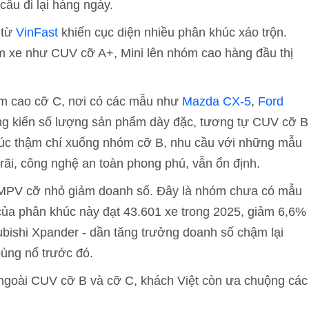
cầu đi lại hàng ngày.
 từ
VinFast
khiến cục diện nhiều phân khúc xáo trộn.
 xe như CUV cỡ A+, Mini lên nhóm cao hàng đầu thị
ầm cao cỡ C, nơi có các mẫu như
Mazda CX-5
,
Ford
hứng kiến số lượng sản phẩm dày đặc, tương tự CUV cỡ B
 khúc thậm chí xuống nhóm cỡ B, nhu cầu với những mẫu
 rãi, công nghệ an toàn phong phú, vẫn ổn định.
hỉ MPV cỡ nhỏ giảm doanh số. Đây là nhóm chưa có mẫu
ủa phân khúc này đạt 43.601 xe trong 2025, giảm 6,6%
ubishi Xpander - dần tăng trưởng doanh số chậm lại
ùng nổ trước đó.
, ngoài CUV cỡ B và cỡ C, khách Việt còn ưa chuộng các