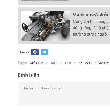
Ưu và nhược điểm 
Cùng với hệ thống độn
động cũng là bộ phận
thường được người 
Chia sẻ
Tags:
Kiểu Ôtô
Mpv
Cuv
Xe Cỡ C
Xe Cỡ 
Bình luận