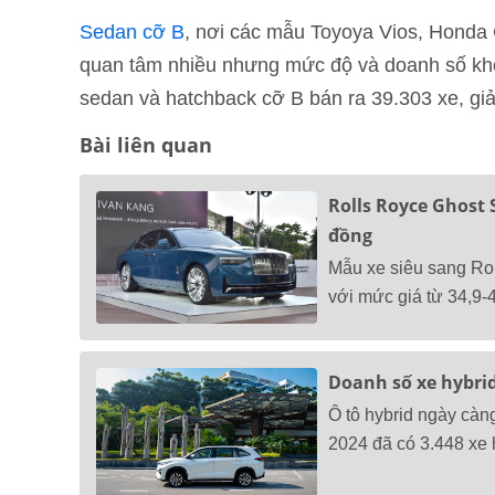
Sedan cỡ B
, nơi các mẫu Toyoya Vios, Honda 
quan tâm nhiều nhưng mức độ và doanh số khô
sedan và hatchback cỡ B bán ra 39.303 xe, gi
Bài liên quan
Rolls Royce Ghost S
đồng
Mẫu xe siêu sang Rol
với mức giá từ 34,9-4
Doanh số xe hybri
Ô tô hybrid ngày cà
2024 đã có 3.448 xe 