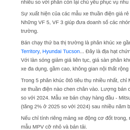
nhiều so với phần còn lại chủ yếu phục vụ nhu 
Sự xuất hiện của các mẫu xe thuần điện giá rẻ
Những VF 5, VF 3 giúp đưa doanh số các nhóm
trường.
Bán chạy thứ ba thị trường là phân khúc xe g
Territory
,
Hyundai Tucson
... Đây là địa hạt c
Với làn sóng giảm giá liên tục, giá sàn phân
xe đa dụng, gầm cao, không gian nội thất rộng
Trong 5 phân khúc ôtô tiêu thụ nhiều nhất, c
xe thuần điện nào chen chân vào. Lượng bán c
so với 2024. Mẫu xe bán chạy hàng đầu - Mits
(tăng 2% ở 2025 so với 2024) sau nhiều năm b
Nếu chỉ tính riêng mảng xe động cơ đốt trong
mẫu MPV cỡ nhỏ và bán tải.