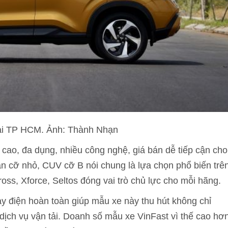
 tại TP HCM. Ảnh: Thành Nhạn
 cao, đa dụng, nhiều công nghệ, giá bán dễ tiếp cận cho
n cỡ nhỏ, CUV cỡ B nói chung là lựa chọn phổ biến trê
oss, Xforce, Seltos đóng vai trò chủ lực cho mỗi hãng.
ạy điện hoàn toàn giúp mẫu xe này thu hút không chỉ
ịch vụ vận tải. Doanh số mẫu xe VinFast vì thế cao hơ