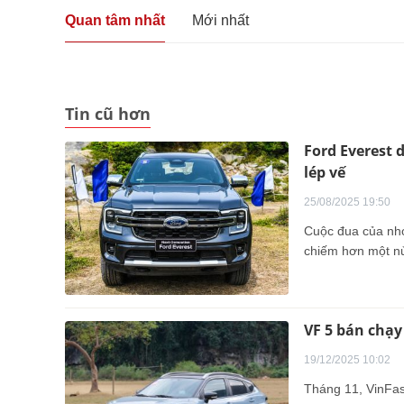
Quan tâm nhất
Mới nhất
Tin cũ hơn
Ford Everest 
lép vế
25/08/2025 19:50
Cuộc đua của nhó
chiếm hơn một nử
VF 5 bán chạ
19/12/2025 10:02
Tháng 11, VinFas