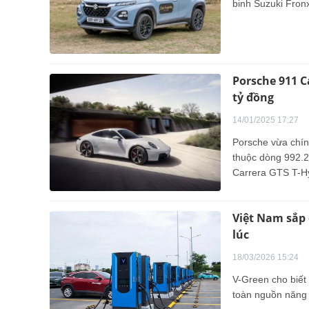
binh Suzuki Fronx
Porsche 911 Ca
tỷ đồng
14/01/2025 17:27
Porsche vừa chính
thuộc dòng 992.2,
Carrera GTS T-Hy
Việt Nam sắp 
lúc
18/03/2026 15:24
V-Green cho biết
toàn nguồn năng l