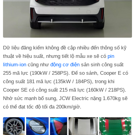
Dữ liệu đăng kiểm không đề cập nhiều đến thông số kỹ
thuật về hiệu suất, nhưng tiết lộ mẫu xe sẽ có
pin
lithium-ion
cũng như
động cơ điện
sản sinh công suất
255 mã lực (190kW / 258PS). Để so sánh, Cooper E có
công suất 181 mã lực (135kW / 184PS), trong khi
Cooper SE có công suất 215 mã lực (160kW / 218PS).
Nhờ sức mạnh bổ sung, JCW Electric nặng 1.670kg sẽ
có thể đạt tốc độ tối đa 200km/giờ.