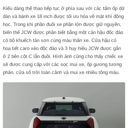
Kiểu dáng thể thao tiếp tục ở phía sau với các tấm ốp dữ
dàn và bánh xe 18 inch được tối ưu hóa về mặt khí động
học. Trong khi phần đuôi xe phần lớn được giữ nguyên,
biến thể JCW được phân biệt bằng một cản hậu độc ​​đáo
có bộ khuếch tán sơn cùng màu thân xe. Cửa hậu có
hoạ tiết caro xéo độc đáo và 3 huy hiệu JCW được gắn
ở 2 bên cột C lẫn đuôi. Hình ảnh cũng cho thấy chiếc xe
sẽ được cung cấp với các sọc mui xe, ốp gương tương
phản, cửa sổ trời toàn cảnh và mui xe nhiều tông màu.