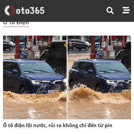
Trang Chủ
Ô Tô Điện
Ô Tô Điện
Ô tô điện lội nước, rủi ro không chỉ đến từ pin