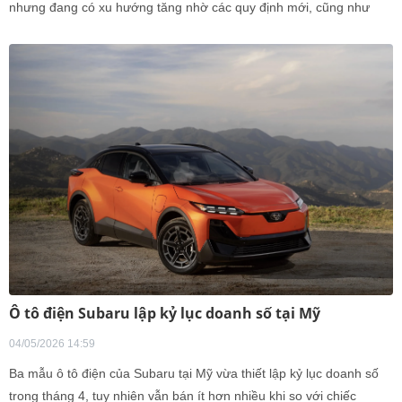
nhưng đang có xu hướng tăng nhờ các quy định mới, cũng như
nhu cầu thực tế của học viên. Tuy nhiên, vẫn còn một số rào cản
cần sớm được tháo gỡ.
Ô tô điện Subaru lập kỷ lục doanh số tại Mỹ
04/05/2026 14:59
Ba mẫu ô tô điện của Subaru tại Mỹ vừa thiết lập kỷ lục doanh số
trong tháng 4, tuy nhiên vẫn bán ít hơn nhiều khi so với chiếc