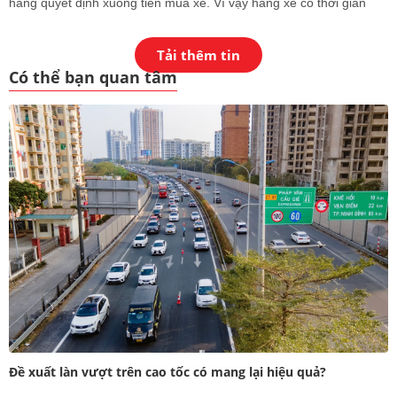
hàng quyết định xuống tiền mua xe. Vì vậy hãng xe có thời gian
bảo hành lâu, số km bảo hành lớn sẽ tạo được lợi thế cạnh tranh.
Tải thêm tin
Có thể bạn quan tâm
Đề xuất làn vượt trên cao tốc có mang lại hiệu quả?