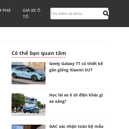
M PHÁ
GIÁ XE Ô
TÔ
Có thể bạn quan tâm
Geely Galaxy TT có thiết kế
gần giống Xiaomi SU7
Học lái xe ô tô điện khác gì
xe xăng?
GAC xác nhận toàn bộ mẫu