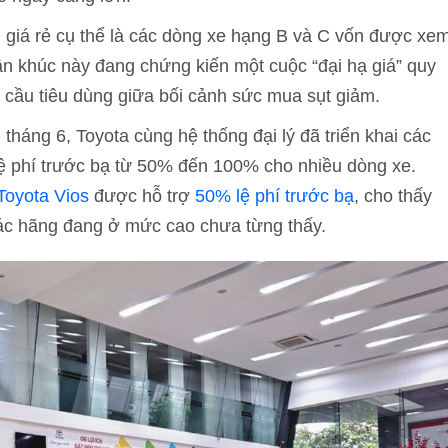
 giá rẻ cụ thể là các dòng xe hạng B và C vốn được xe
Phân khúc này đang chứng kiến một cuộc “đại hạ giá” quy
cầu tiêu dùng giữa bối cảnh sức mua sụt giảm.
háng 6, Toyota cùng hệ thống đại lý đã triển khai các
lệ phí trước bạ từ 50% đến 100% cho nhiều dòng xe.
Toyota Vios
được hỗ trợ
50% lệ phí trước bạ
, cho thấy
các hãng đang ở mức cao chưa từng thấy.