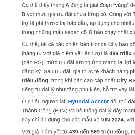
Có thể thấy tháng 6 đang là giai đoạn “vàng”
B với mức giá ưu đãi chưa từng có. Cùng với T
trợ lệ phí trước bạ hấp dẫn, áp dụng cho nhiề
trong những mẫu sedan cỡ B bán chạy nhất củ
Cụ thể, tất cả các phiên bản Honda City bao 
tháng 6. Với giá niêm yết lần lượt là
499 triệu
(bản RS), mức ưu đãi tương ứng mang lại lợi íc
đăng ký. Sau ưu đãi, giá thực tế khách hàng ph
triệu đồng
, trong khi bản cao cấp nhất
City R
riêng từ đại lý như tặng phụ kiện, hỗ trợ vay l
Ở chiều ngược lại,
Hyundai Accent
đối thủ đ
Thành Công (HTV) và hệ thống đại lý đẩy mạnh
này chỉ áp dụng cho các mẫu xe
VIN 2024
, vớ
Với giá niêm yết từ
439 đến 569 triệu đồng
, 