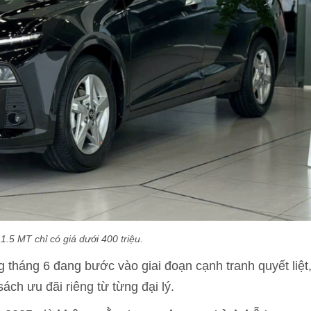
.5 MT chỉ có giá dưới 400 triệu.
 tháng 6 đang bước vào giai đoạn cạnh tranh quyết liệt
ch ưu đãi riêng từ từng đại lý.