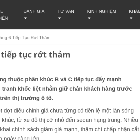
XE
ĐÁNH GIÁ
TƯ VẤN
KINH NGHIỆM
KHÁ
ĐIỆN
áng 6 Tiếp Tục Rớt Thảm
tiếp tục rớt thảm
ng thuộc phân khúc B và C tiếp tục đẩy mạnh
h tranh khốc liệt nhằm giữ chân khách hàng trước
rên thị trường ô tô.
t đợt điều chỉnh giá chưa từng có tiền lệ một làn sóng
 khúc, từ xe đô thị cỡ nhỏ đến sedan hạng trung. Nhiều
 khai chính sách giảm giá mạnh, thậm chí chấp nhận cắt
o ngày càng lớn.