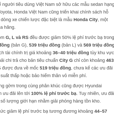
 để người tiêu dùng Việt Nam sở hữu các mẫu sedan hạn
oyota, Honda Việt Nam cũng triển khai chính sách hỗ
u dòng xe chiến lược đặc biệt là mẫu
Honda City
, một
a hãng.
gồm
G, L và RS
đều được giảm 50% lệ phí trước bạ tron
 đồng
(bản G),
539 triệu đồng
(bản L) và
569 triệu đồn
h tài chính trị giá khoảng
36–40 triệu đồng
tùy khu vực
ải chi trả cho bản tiêu chuẩn
City G
chỉ còn khoảng
463
S
được đưa về mốc
519 triệu đồng
, chưa kể các ưu đãi
ãi suất thấp hoặc bảo hiểm thân vỏ miễn phí.
áng gờm trong cùng phân khúc cũng được Hyundai
 ưu đãi lên tới
100% lệ phí trước bạ
. Tuy nhiên, ưu đã
i số lượng giới hạn nhằm giải phóng hàng tồn kho.
mức giảm lệ phí trước bạ tương đương khoảng
44–57