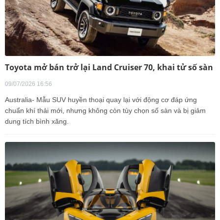
Toyota mở bán trở lại Land Cruiser 70, khai tử số sàn
09/07/2026 16:56
Australia- Mẫu SUV huyền thoại quay lại với động cơ đáp ứng
chuẩn khí thải mới, nhưng không còn tùy chọn số sàn và bị giảm
dung tích bình xăng.