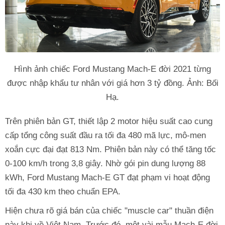
Hình ảnh chiếc Ford Mustang Mach-E đời 2021 từng
được nhập khẩu tư nhân với giá hơn 3 tỷ đồng. Ảnh: Bối
Hạ.
Trên phiên bản GT, thiết lập 2 motor hiệu suất cao cung
cấp tổng công suất đầu ra tối đa 480 mã lực, mô-men
xoắn cực đại đạt 813 Nm. Phiên bản này có thể tăng tốc
0-100 km/h trong 3,8 giây. Nhờ gói pin dung lượng 88
kWh, Ford Mustang Mach-E GT đạt phạm vi hoạt động
tối đa 430 km theo chuẩn EPA.
Hiện chưa rõ giá bán của chiếc "muscle car" thuần điện
này khi về Việt Nam. Trước đó, một vài mẫu Mach-E đời