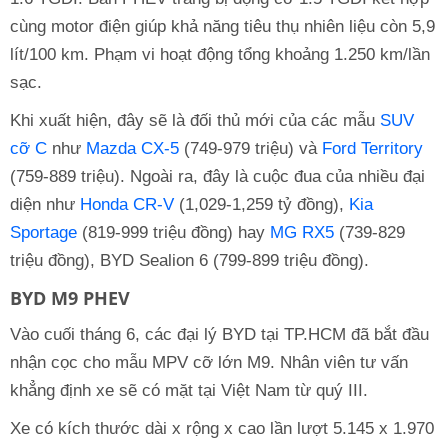
cùng motor điện giúp khả năng tiêu thụ nhiên liệu còn 5,9
lít/100 km. Phạm vi hoạt động tổng khoảng 1.250 km/lần
sạc.
Khi xuất hiện, đây sẽ là đối thủ mới của các mẫu
SUV
cỡ C
như
Mazda CX-5
(749-979 triệu) và
Ford Territory
(759-889 triệu). Ngoài ra, đây là cuộc đua của nhiều đại
diện như
Honda CR-V
(1,029-1,259 tỷ đồng),
Kia
Sportage
(819-999 triệu đồng) hay
MG RX5
(739-829
triệu đồng), BYD Sealion 6 (799-899 triệu đồng).
BYD M9 PHEV
Vào cuối tháng 6, các đại lý BYD tại TP.HCM đã bắt đầu
nhận cọc cho mẫu MPV cỡ lớn M9. Nhân viên tư vấn
khẳng định xe sẽ có mặt tại Việt Nam từ quý III.
Xe có kích thước dài x rộng x cao lần lượt 5.145 x 1.970