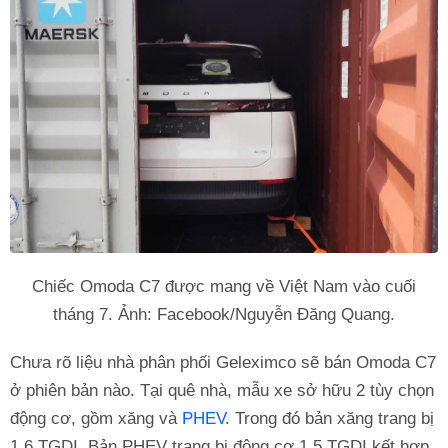
Chiếc Omoda C7 được mang về Việt Nam vào cuối
tháng 7. Ảnh: Facebook/Nguyễn Đăng Quang.
Chưa rõ liệu nhà phân phối Geleximco sẽ bán Omoda C7
ở phiên bản nào. Tại quê nhà, mẫu xe sở hữu 2 tùy chọn
động cơ, gồm xăng và
PHEV
. Trong đó bản xăng trang bị
1.6 TGDI. Bản PHEV trang bị động cơ 1.5 TGDI kết hợp