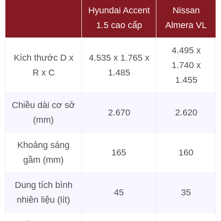
Hyundai Accent
Nissan
1.5 cao cấp
Almera VL
4.495 x
Kích thước D x
4.535 x 1.765 x
1.740 x
R x C
1.485
1.455
Chiều dài cơ sở
2.670
2.620
(mm)
Khoảng sáng
165
160
gầm (mm)
Dung tích bình
45
35
nhiên liệu (lít)