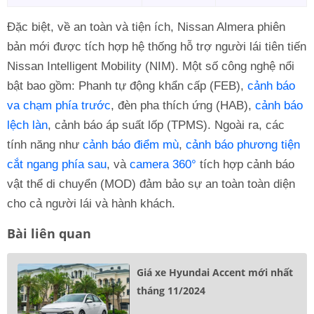
Đặc biệt, về an toàn và tiện ích, Nissan Almera phiên
bản mới được tích hợp hệ thống hỗ trợ người lái tiên tiến
Nissan Intelligent Mobility (NIM). Một số công nghệ nổi
bật bao gồm: Phanh tự động khẩn cấp (FEB),
cảnh báo
va chạm phía trước
, đèn pha thích ứng (HAB),
cảnh báo
lệch làn
, cảnh báo áp suất lốp (TPMS). Ngoài ra, các
tính năng như
cảnh báo điểm mù
,
cảnh báo phương tiện
cắt ngang phía sau
, và
camera 360°
tích hợp cảnh báo
vật thể di chuyển (MOD) đảm bảo sự an toàn toàn diện
cho cả người lái và hành khách.
Bài liên quan
Giá xe Hyundai Accent mới nhất
tháng 11/2024