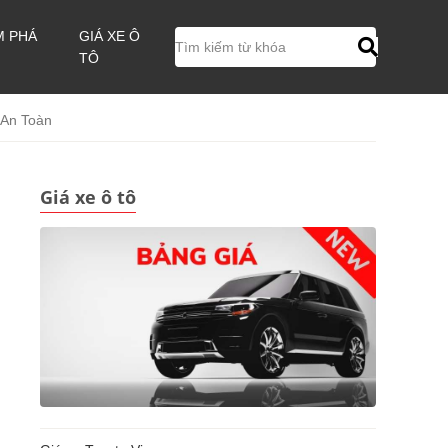
M PHÁ
GIÁ XE Ô
TÔ
 An Toàn
Giá xe ô tô