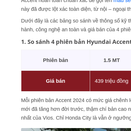
Accent hoàn toàn chuẩn xác để gọi tên
mẫu se
này đã được lột xác toàn diện, từ nội – ngoại t
Dưới đây là các bảng so sánh về thông số kỹ thu
hành, công nghệ an toàn và giá bán của 4 phi
1. So sánh 4 phiên bản Hyundai Accent
Phiên bản
1.5 MT
Giá bán
439 triệu đồng
Mỗi phiên bản Accent 2024 có mức giá chênh lệ
mới đã tăng hơn đời trước, thậm chí bản cao n
nhất của Vios. Chỉ Honda City là vẫn ở ngưỡng