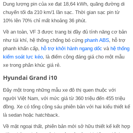
Dung lượng pin của xe đạt 18,64 kWh, quãng đường di
chuyển tối đa 210 km/1 lần sạc. Thời gian sạc pin từ
10% lên 70% chỉ mất khoảng 36 phút.
Về an toàn, VF 3 được trang bị đầy đủ tính năng cơ bản
như túi khí, hệ thống chống bó cứng
phanh ABS
, hỗ trợ
phanh khẩn cấp,
hỗ trợ khởi hành ngang dốc
và
hệ thống
kiểm soát lực kéo
, là điểm cộng đáng giá cho một mẫu
xe trong phân khúc giá rẻ.
Hyundai Grand i10
Đây một trong những mẫu xe đô thị quen thuộc với
người Việt Nam, với mức giá từ 360 triệu đến 455 triệu
đồng. Xe có tổng cộng sáu phiên bản với hai kiểu thiết kế
là sedan hoặc hatchback.
Về mặt ngoại thất, phiên bản mới sở hữu thiết kế kết hợp