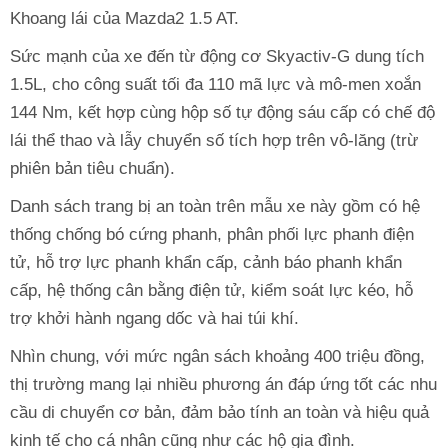
Khoang lái của Mazda2 1.5 AT.
Sức mạnh của xe đến từ động cơ Skyactiv-G dung tích
1.5L, cho công suất tối đa 110 mã lực và mô-men xoắn
144 Nm, kết hợp cùng hộp số tự động sáu cấp có chế độ
lái thể thao và lẫy chuyển số tích hợp trên vô-lăng (trừ
phiên bản tiêu chuẩn).
Danh sách trang bị an toàn trên mẫu xe này gồm có hệ
thống chống bó cứng phanh, phân phối lực phanh điện
tử, hỗ trợ lực phanh khẩn cấp, cảnh báo phanh khẩn
cấp, hệ thống cân bằng điện tử, kiểm soát lực kéo, hỗ
trợ khởi hành ngang dốc và hai túi khí.
Nhìn chung, với mức ngân sách khoảng 400 triệu đồng,
thị trường mang lại nhiều phương án đáp ứng tốt các nhu
cầu di chuyển cơ bản, đảm bảo tính an toàn và hiệu quả
kinh tế cho cá nhân cũng như các hộ gia đình.