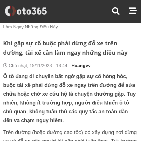
Trang Chủ
Kinh Nghiệm Lái Xe
Khi Gặp Sự Cố Buộc Phải Dừng Đỗ Xe Trên Đường, Tài Xế Cần
Làm Ngay Những Điều Này
Khi gặp sự cố buộc phải dừng đỗ xe trên
đường, tài xế cần làm ngay những điều này
Chủ nhật, 19/11/2023 - 18:44 -
Hoangvv
Ô tô đang di chuyển bất ngờ gặp sự cố hỏng hóc,
buộc tài xế phải dừng đỗ xe ngay trên đường để sửa
chữa hoặc chờ xe cứu hộ là chuyện thường gặp. Tuy
nhiên, không ít trường hợp, người điều khiển ô tô
chủ quan, không tuân thủ các quy tắc an toàn dẫn
đến va chạm nguy hiểm.
Trên đường (hoặc đường cao tốc) có xây dựng nơi dừng