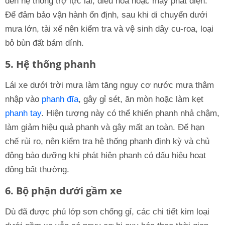
đến hệ thống trợ lực lái, điều hòa hoặc máy phát điện.
Để đảm bảo vận hành ổn định, sau khi di chuyển dưới
mưa lớn, tài xế nên kiểm tra và vệ sinh dây cu-roa, loại
bỏ bùn đất bám dính.
5. Hệ thống phanh
Lái xe dưới trời mưa làm tăng nguy cơ nước mưa thâm
nhập vào
phanh đĩa
, gây gỉ sét, ăn mòn hoặc làm kẹt
phanh tay
. Hiện tượng này có thể khiến phanh nhả chậm,
làm giảm hiệu quả phanh và gây mất an toàn. Để hạn
chế rủi ro, nên kiểm tra hệ thống phanh định kỳ và chủ
động bảo dưỡng khi phát hiện phanh có dấu hiệu hoạt
động bất thường.
6. Bộ phận dưới gầm xe
Dù đã được phủ lớp sơn chống gỉ, các chi tiết kim loại