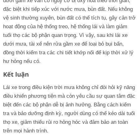
dưới gầm xe vẫn có nguy cơ bị oxy hóa theo thời gian,
đặc biệt khi tiếp xúc với nước mưa, bùn đất. Nếu không
vệ sinh thường xuyên, bùn đất có thể tích tụ, gây cản trở
hoạt động của hệ thống treo, hệ thống lái và làm giảm
tuổi thọ các bộ phận quan trọng. Vì vậy, sau khi lái xe
dưới mưa, tài xế nên rửa gầm xe để loại bỏ bụi bẩn,
đồng thời kiểm tra các chi tiết khớp nối để kịp thời xử lý
hư hỏng nếu có.
Kết luận
Lái xe trong điều kiện trời mưa không chỉ đòi hỏi kỹ năng
điều khiển phương tiện mà còn yêu cầu sự quan tâm đặc
biệt đến các bộ phận dễ bị ảnh hưởng. Bằng cách kiểm
tra và bảo dưỡng định kỳ, người dùng có thể kéo dài tuổi
thọ xe, giảm thiểu rủi ro hỏng hóc và đảm bảo an toàn
trên mọi hành trình.